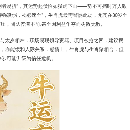
刚者易折”，其运势起伏恰如猛虎下山——势不可挡时万人敬
恃强凌弱，祸必速至”，生肖虎最需警惕此劫，尤其在30岁至
打压，团队停滞不前,甚至因利益争夺而树敌无数。
与太岁相冲，职场易现领导责骂、项目被抢之困，建议摆
财，亦能缓和人际关系，感情上，生肖虎与生肖猪相合，但
争吵可能升级为信任危机。