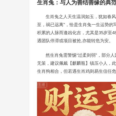
生肖兔：与人为善结善缘的典
生肖兔之人天生温润如玉，犹如春风
至，祸已远离”，恰是生肖兔一生运势的
积累的人脉而逢凶化吉，尤其是35岁至
遇团队停滞或项目被抢,亦能转危为安。
然生肖兔需警惕“过柔则弱”，部分
无策，建议佩戴【麒麟瓶】镇压小人，
生肖狗相合，但若遇生肖鸡则易生信任