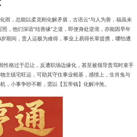
范
化雨，总能以柔克刚化解矛盾，古语云“与人为善，福虽未
写照，他们深谙“结善缘”之道，即便身处逆境，亦能因早年
48岁期间，贵人运极为难得，事业上易得长辈提携，哪怕遭
人因性格过于忍让，反遭职场边缘化，甚至被领导责骂时束手
此物主镇宅旺运，可助其守住事业根基，感情上，生肖兔与
危机，小事争吵不断，需以【五帝钱】化解冲煞。