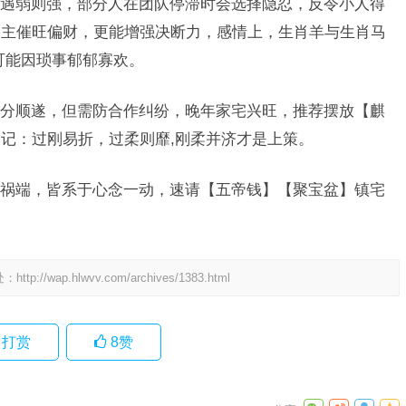
遇弱则强，部分人在团队停滞时会选择隐忍，反令小人得
物主催旺偏财，更能增强决断力，感情上，生肖羊与生肖马
可能因琐事郁郁寡欢。
分顺遂，但需防合作纠纷，晚年家宅兴旺，推荐摆放【麒
记：过刚易折，过柔则靡,刚柔并济才是上策。
祸端，皆系于心念一动，速请【五帝钱】【聚宝盆】镇宅
处：
http://wap.hlwvv.com/archives/1383.html
打赏
8
赞