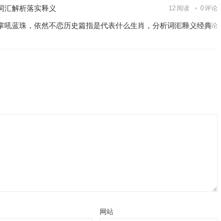
词汇解析落实释义
12
阅读
0
评论
掌吼蓝珠，依然不恋历史篇指是代表什么生肖，分析词汇释义经典
9
阅读
0
评论
网站