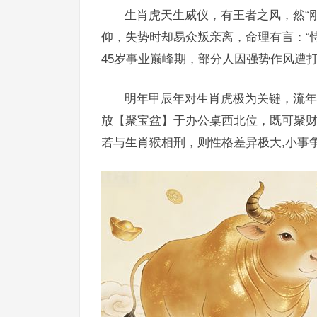
生肖虎天生威仪，有王者之风，然“
仰，失势时却易众叛亲离，命理有言：“
45岁事业巅峰期，部分人因强势作风遭
明年甲辰年对生肖虎极为关键，流年
放【聚宝盆】于办公桌西北位，既可聚
若与生肖猴相刑，则性格差异极大,小事