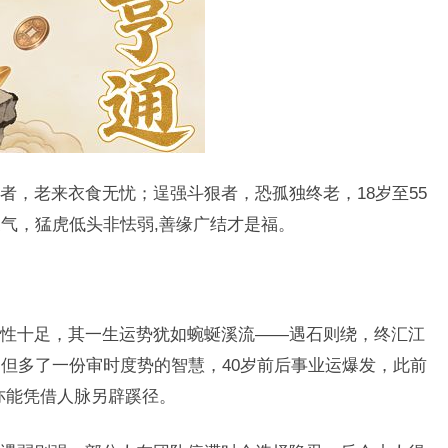
者，老来衣食无忧；逞强斗狠者，恐孤独终老，18岁至55
气，猛虎低头非怯弱,善缘广结才是福。
性十足，其一生运势犹如蜿蜒溪流——遇石则绕，终汇江
但多了一份审时度势的智慧，40岁前后事业运爆发，此前
亦能凭借人脉另辟蹊径。