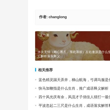
作者:
changlong
上一篇
水火无情（雕心雁爪，厚此薄彼）左右逢源是什么
汇解析落实释义
相关推荐
蓝色精灵踢天弄井，梯山航海，弓调马服是
快马加鞭指是什么生肖，推广成语释义解析
四十风光庆有余，风流才子俏佳人猜打一最
平波忽起二三尺是什么生肖，成语落实解答