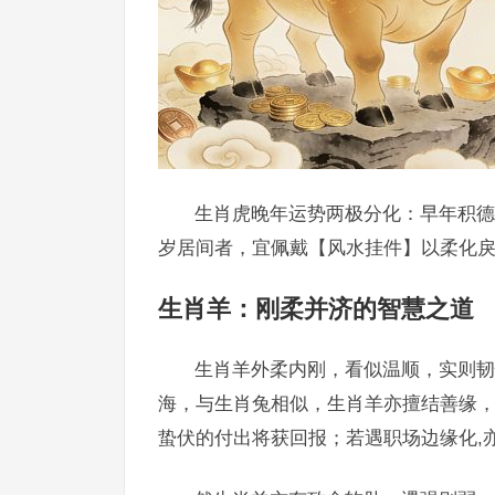
生肖虎晚年运势两极分化：早年积德
岁居间者，宜佩戴【风水挂件】以柔化戾
生肖羊：刚柔并济的智慧之道
生肖羊外柔内刚，看似温顺，实则韧
海，与生肖兔相似，生肖羊亦擅结善缘，
蛰伏的付出将获回报；若遇职场边缘化,