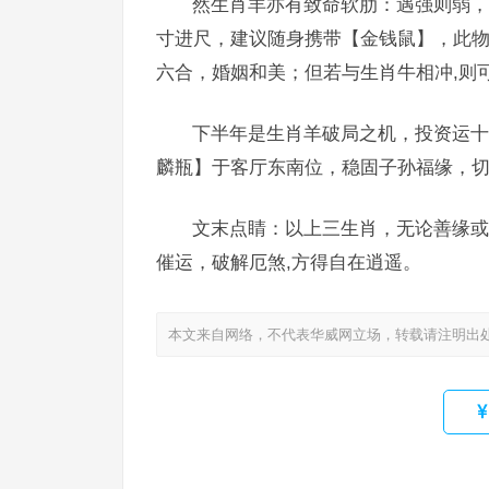
然生肖羊亦有致命软肋：遇强则弱，
寸进尺，建议随身携带【金钱鼠】，此
六合，婚姻和美；但若与生肖牛相冲,则
下半年是生肖羊破局之机，投资运十
麟瓶】于客厅东南位，稳固子孙福缘，切
文末点睛：以上三生肖，无论善缘或
催运，破解厄煞,方得自在逍遥。
本文来自网络，不代表华威网立场，转载请注明出