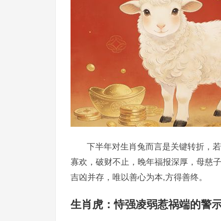
下半年对生肖兔而言是关键转折，若
寡欢，破财不止，晚年福报深厚，母慈
吉凶并存，唯以善心为本,方得善终。
生肖虎：恃强凌弱惹祸端的警