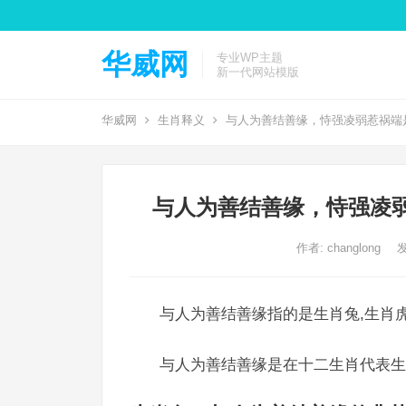
华威网
专业WP主题
新一代网站模版
华威网
生肖释义
与人为善结善缘，恃强凌弱惹祸端
与人为善结善缘，恃强凌
作者:
changlong
发
与人为善结善缘指的是生肖兔,生肖虎
与人为善结善缘是在十二生肖代表生