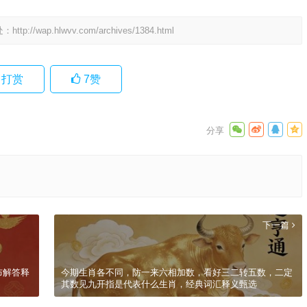
处：
http://wap.hlwvv.com/archives/1384.html
打赏
7
赞
下一篇
布解答释
今期生肖各不同，防一来六相加数，看好三二转五数，二定
其数见九开指是代表什么生肖，经典词汇释义甄选