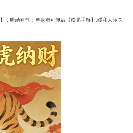
】，吸纳财气；单身者可佩戴【粉晶手链】,缓和人际关