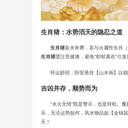
生肖猪
：水势滔天的隐忍之道
生肖猪
亥水奔腾，若与火属性生肖（
生肖猪
需注意健康，避免“郁郁寡欢”引
转运妙招：卧室悬挂【山水画】以稳
吉凶并存，顺势而为
“水火无情”既是警示，也是转机。
生
乐，无论运势如何，风水物品如【金钱鼠
天！