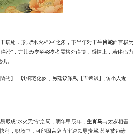
于暗处，形成“水火相冲”之象，下半年对于
生肖蛇
而言极为
队停滞”，尤其35岁至48岁者需格外谨慎，感情上，若伴侣为
危机。
麟瓶】，以镇宅化煞，另建议佩戴【五帝钱】,防小人近
易形成“水火无情”之局，明年甲辰年，
生肖马
与太岁相害，
莫贪快利，职场中，可能因言辞直率遭领导责骂,甚至被边缘