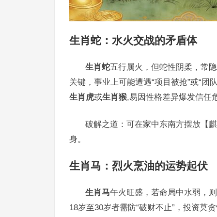
生肖蛇
：水火交战的矛盾体
生肖蛇
五行属火，但蛇性阴柔，常隐
关键，事业上可能遭遇“项目被抢”或“团
生肖虎
或
生肖猴
,易因性格差异爆发信任
破解之道：可在家中东南方摆放【麒
身。
生肖马
：烈火烹油的运势起伏
生肖马
午火旺盛，若命局中水弱，则
18岁至30岁者需防“破财不止”，投资