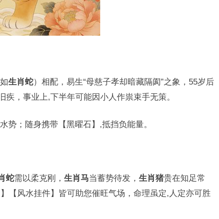
如
生肖蛇
）相配，易生“母慈子孝却暗藏隔阂”之象，55岁后
发旧疾，事业上,下半年可能因小人作祟束手无策。
水势；随身携带【黑曜石】,抵挡负能量。
肖蛇
需以柔克刚，
生肖马
当蓄势待发，
生肖猪
贵在知足常
】【风水挂件】皆可助您催旺气场，命理虽定,人定亦可胜