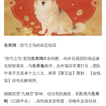
生肖鸡
：惊弓之鸟的命定轮回
“惊弓之鸟”直指
生肖鸡
本命劫数，45岁后易因职场边缘
化郁郁寡欢，与
生肖兔
相冲，合作项目常遭打压，团队
中束手无策者十之八九，推荐【聚宝盆】聚财，【金钱
鼠】挂包化解相刑。
婚姻宫受“九穗空”影响，信任危机频发，若配偶为
生肖
蛇
（巳酉半合），虽性格差异明显，但晚年反得扶持，