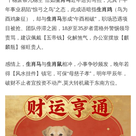
“十穗萧条九穗空”恰如
生肖马
近年运势写照，尤其下半
年事业易陷“惊弓之鸟”之态，此成语暗指
生肖鸡
（鸟为
酉鸡象征），却与
生肖马
形成“午酉相破”，职场恐遇项
目被抢、团队停滞之困，18岁至35岁者需格外警惕领导
责骂，建议佩戴【五帝钱】化解煞气，办公室摆放【麒
麟瓶】催旺贵人。
感情上，
生肖马
与
生肖鼠
相冲，小事争吵频发，晚年若
得【风水挂件】镇宅，可保“母慈子孝”，明年甲辰年，
破财不止者宜投资不动产,莫大转机藏于东南方位。