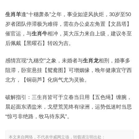
生肖羊
逢“十穗萧条”之年，事业如逆风执炬，30岁至50
岁者团队停滞极为难得，需在办公桌左角置【文昌塔】
催官运，与
生肖牛
相冲，莫大压力来自上级，建议冬至
后佩戴【黑曜石】转凶为吉。
感情宫现“九穗空”之象，未婚者与
生肖龙
相刑，婚事多
阻滞，卧室悬挂【鸳鸯图】可增姻缘，晚年健康宜守西
北方，【铜葫芦】化病气尤为灵验。
破解指引：三生肖皆可于立春当日用【五色绳】缠腕，
晨起面东洒盐米，戈壁荒芜终有绿洲，运势低迷时当思
“惊弓非绝路，牧马待东风”。
本文来自网络，不代表华威网立场，转载请注明出处：