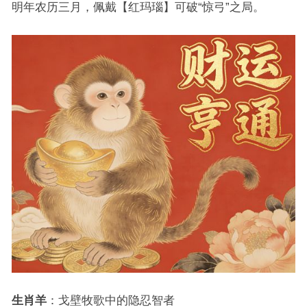
明年农历三月，佩戴【红玛瑙】可破“惊弓”之局。
生肖羊
：戈壁牧歌中的隐忍智者