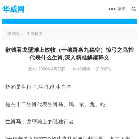
华威网
菜单
华威网
生肖释义
欲钱看戈壁滩上放牧（十穗萧条九穗空）惊弓之鸟指
代表什么生肖,深入精准解读释义
发布: 2026年4月26日
46
阅读
0
评论
指的是生肖马,生肖鸡,生肖羊
是在十二生肖代表生肖马、鸡、鼠、兔、蛇
生肖马
：戈壁滩上的孤独行者