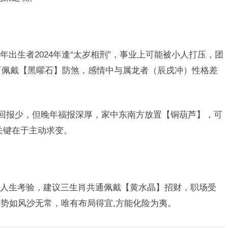
年出生者2024年逢“太岁相刑”，事业上可能被小人打压，团
，可佩戴【黑曜石】防煞，感情中与属龙者（辰戌冲）性格差
而回报少，但晚年福报深厚，家中东南方放置【铜葫芦】，可
关键在于主动求变。
人生考验，建议三生肖共通佩戴【黄水晶】招财，职场受
势如风沙无常，唯有布局得宜,方能化险为夷。