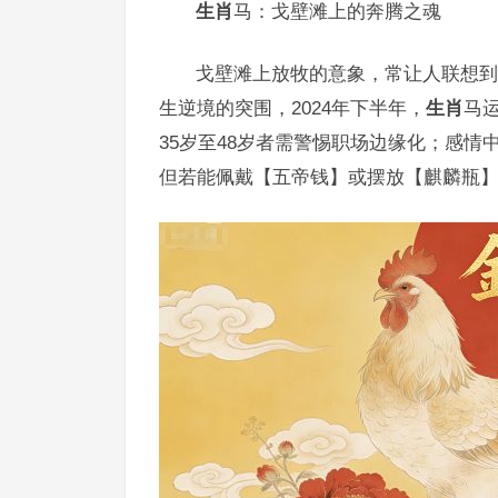
生肖
马：戈壁滩上的奔腾之魂
戈壁滩上放牧的意象，常让人联想到
生逆境的突围，2024年下半年，
生肖
马
35岁至48岁者需警惕职场边缘化；感
但若能佩戴【五帝钱】或摆放【麒麟瓶】