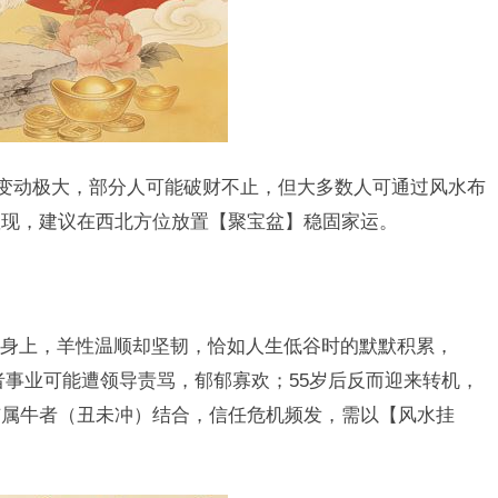
示变动极大，部分人可能破财不止，但大多数人可通过风水布
显现，建议在西北方位放置【聚宝盆】稳固家运。
身上，羊性温顺却坚韧，恰如人生低谷时的默默积累，
0岁者事业可能遭领导责骂，郁郁寡欢；55岁后反而迎来转机，
与属牛者（丑未冲）结合，信任危机频发，需以【风水挂