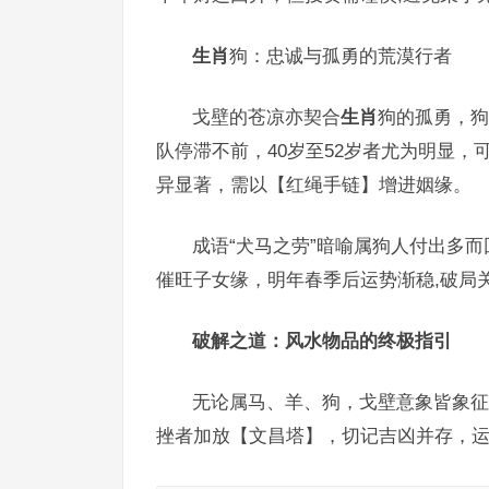
生肖
狗：忠诚与孤勇的荒漠行者
戈壁的苍凉亦契合
生肖
狗的孤勇，狗
队停滞不前，40岁至52岁者尤为明显
异显著，需以【红绳手链】增进姻缘。
成语“犬马之劳”暗喻属狗人付出多
催旺子女缘，明年春季后运势渐稳,破局
破解之道：风水物品的终极指引
无论属马、羊、狗，戈壁意象皆象征
挫者加放【文昌塔】，切记吉凶并存，运