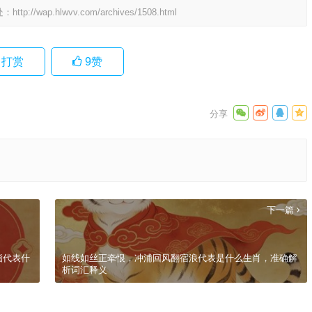
处：
http://wap.hlwvv.com/archives/1508.html
打赏
9
赞
下一篇
指代表什
如线如丝正牵恨，冲浦回风翻宿浪代表是什么生肖，准确解
析词汇释义