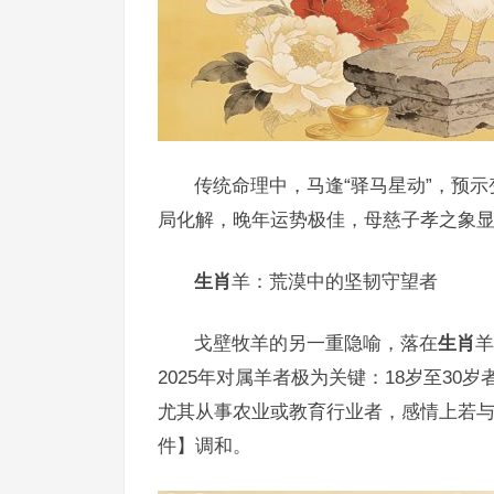
传统命理中，马逢“驿马星动”，预
局化解，晚年运势极佳，母慈子孝之象
生肖
羊：荒漠中的坚韧守望者
戈壁牧羊的另一重隐喻，落在
生肖
羊
2025年对属羊者极为关键：18岁至3
尤其从事农业或教育行业者，感情上若
件】调和。