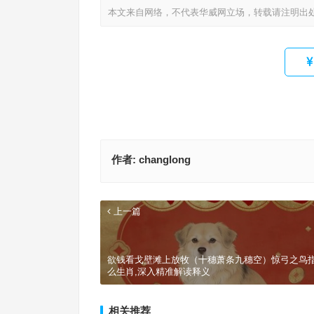
本文来自网络，不代表华威网立场，转载请注明出
作者:
changlong
上一篇
欲钱看戈壁滩上放牧（十穗萧条九穗空）惊弓之鸟
么生肖,深入精准解读释义
相关推荐