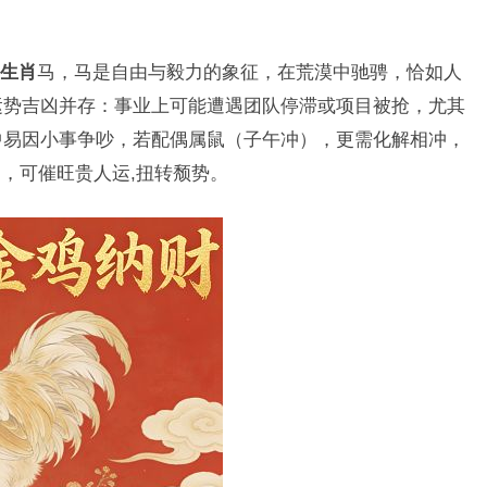
生肖
马，马是自由与毅力的象征，在荒漠中驰骋，恰如人
运势吉凶并存：事业上可能遭遇团队停滞或项目被抢，尤其
情中易因小事争吵，若配偶属鼠（子午冲），更需化解相冲，
，可催旺贵人运,扭转颓势。