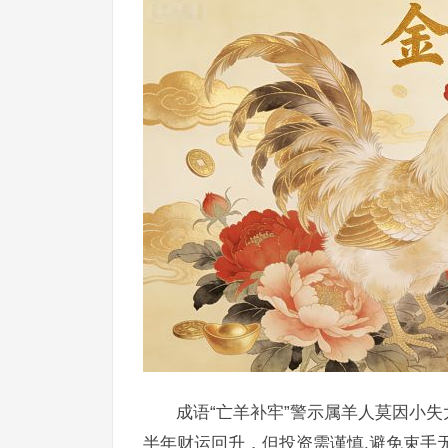
成语“亡羊补牢”警示属羊人莫因小失
半年财运回升，但投资需谨慎,避免束手