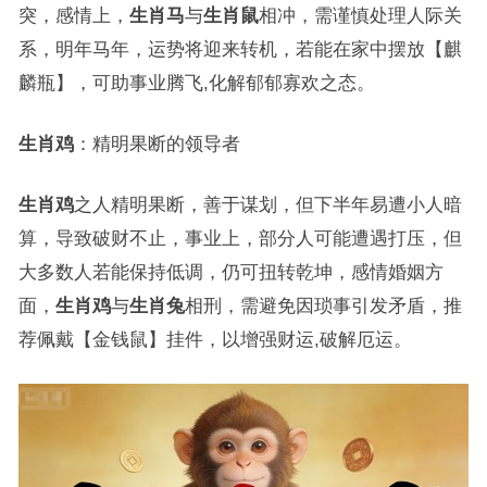
突，感情上，
生肖马
与
生肖鼠
相冲，需谨慎处理人际关
系，明年马年，运势将迎来转机，若能在家中摆放【麒
麟瓶】，可助事业腾飞,化解郁郁寡欢之态。
生肖鸡
：精明果断的领导者
生肖鸡
之人精明果断，善于谋划，但下半年易遭小人暗
算，导致破财不止，事业上，部分人可能遭遇打压，但
大多数人若能保持低调，仍可扭转乾坤，感情婚姻方
面，
生肖鸡
与
生肖兔
相刑，需避免因琐事引发矛盾，推
荐佩戴【金钱鼠】挂件，以增强财运,破解厄运。