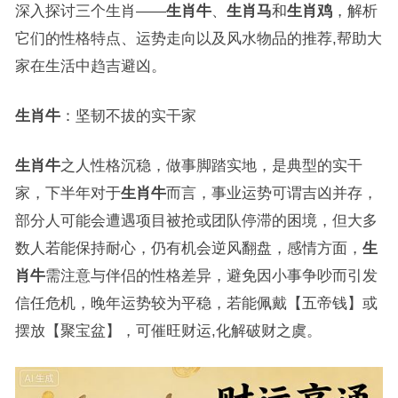
深入探讨三个生肖——
生肖牛
、
生肖马
和
生肖鸡
，解析
它们的性格特点、运势走向以及风水物品的推荐,帮助大
家在生活中趋吉避凶。
生肖牛
：坚韧不拔的实干家
生肖牛
之人性格沉稳，做事脚踏实地，是典型的实干
家，下半年对于
生肖牛
而言，事业运势可谓吉凶并存，
部分人可能会遭遇项目被抢或团队停滞的困境，但大多
数人若能保持耐心，仍有机会逆风翻盘，感情方面，
生
肖牛
需注意与伴侣的性格差异，避免因小事争吵而引发
信任危机，晚年运势较为平稳，若能佩戴【五帝钱】或
摆放【聚宝盆】，可催旺财运,化解破财之虞。