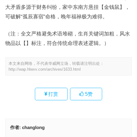
大矛盾多源于财务纠纷，家中东南方悬挂【金钱鼠】，
可破解“孤辰寡宿”命格，晚年福禄极为难得。
（注：全文严格避免术语堆砌，生肖关键词加粗，风水
物品以【】标注，符合传统命理表述逻辑。）
本文来自网络，不代表华威网立场，转载请注明出处：
http://wap.hlwvv.com/archives/1633.html
打赏
5
赞
作者:
changlong