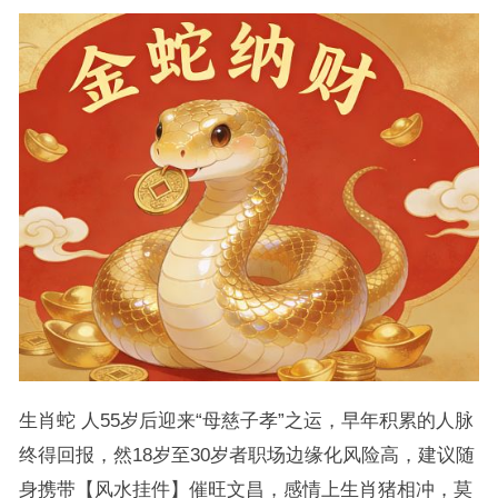
生肖蛇 人55岁后迎来“母慈子孝”之运，早年积累的人脉
终得回报，然18岁至30岁者职场边缘化风险高，建议随
身携带【风水挂件】催旺文昌，感情上生肖猪相冲，莫