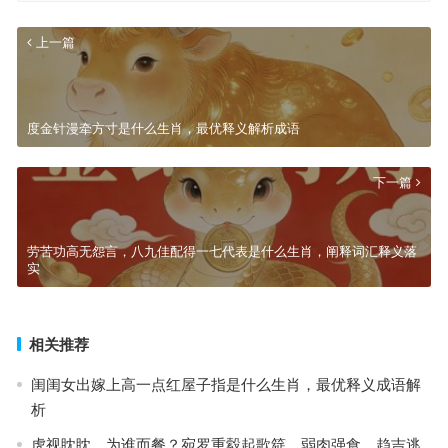
上一篇
度金针漫牵方寸是什么生肖，最优释义解析成语
下一篇
劳苦功高无怨言，八九佳配得一七代表是什么生肖，阐释词汇释义落
实
相关推荐
闺闺女出嫁上高一点红屋子指是什么生肖，最优释义成语解
析
虎视眈眈，为谁而餐？宛罗重縠起歌筵。弱肉强食，趋吉逃