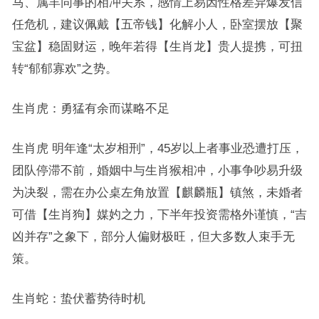
马、属羊同事的相冲关系，感情上易因性格差异爆发信
任危机，建议佩戴【五帝钱】化解小人，卧室摆放【聚
宝盆】稳固财运，晚年若得【生肖龙】贵人提携，可扭
转“郁郁寡欢”之势。
生肖虎：勇猛有余而谋略不足
生肖虎 明年逢“太岁相刑”，45岁以上者事业恐遭打压，
团队停滞不前，婚姻中与生肖猴相冲，小事争吵易升级
为决裂，需在办公桌左角放置【麒麟瓶】镇煞，未婚者
可借【生肖狗】媒妁之力，下半年投资需格外谨慎，“吉
凶并存”之象下，部分人偏财极旺，但大多数人束手无
策。
生肖蛇：蛰伏蓄势待时机