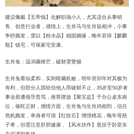
建议佩戴【五帝钱】化解职场小人，尤其适合从事销
售、创意行业者，感情上，生肖马与生肖鼠相冲，小事
争吵频发，需以【粉水晶】稳固姻缘，晚年若得【麒麟
瓶】镇宅，可保家宅安康。
生肖兔：温润藏锋芒，破财需警惕
生肖兔看似柔和，实则暗藏机敏，明年癸卯年对其极为
有利，但部分人因轻信他人而破财不止，35岁至50岁者
事业易遭领导责骂，推荐摆放【聚宝盆】于办公桌东南
位，催旺正财，感情方面，生肖兔与生肖鸡相刑，信任
危机频发，单身者可借【红纹石】增强桃花，晚年母慈
子孝，但需注意肝胆健康，【风水挂件】悬挂于卧室东
方可调和气场。