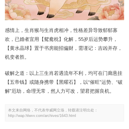
感情上，生肖猴与生肖虎相冲，性格差异导致郁郁寡
欢，已婚者宜用【鸳鸯枕】化解，55岁后运势攀升，
【黄水晶球】置于书房能招偏财，需谨记：吉凶并存，
机变者胜。
破解之道：以上三生肖若遇流年不利，均可在门廊悬挂
【五帝钱】或随身携带【黑曜石】，以“催旺”运势、“破
解”厄劫，命理无常，然人力可改，望君把握良机。
本文来自网络，不代表华威网立场，转载请注明出处：
http://wap.hlwvv.com/archives/1643.html