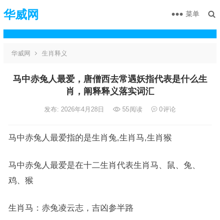
华威网
菜单
华威网
生肖释义
马中赤兔人最爱，唐僧西去常遇妖指代表是什么生
肖，阐释释义落实词汇
发布: 2026年4月28日
55
阅读
0
评论
马中赤兔人最爱指的是生肖兔,生肖马,生肖猴
马中赤兔人最爱是在十二生肖代表生肖马、鼠、兔、
鸡、猴
生肖马：赤兔凌云志，吉凶参半路