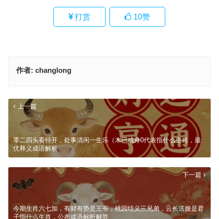
打赏
10
赞
作者:
changlong
上一篇
零二四头看特开，处事清闲一生乐（木已成舟0代表指什么生肖，最
优释义成语解析
下一篇
今期生肖六七加，有财有势是王爷，桃园结义三兄弟，云长送嫂是君
子指什么生肖，公布成语解析解答