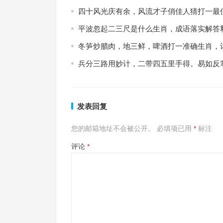
四十风光庆有余，风流才子俏佳人猜打一最
平波忽起二三尺是什么生肖，成语落实解答
冬笋炒腊肉，地三鲜，啤酒打一准确生肖，
兵分三路用妙计，二带四五里手得。易如反
发表回复
您的邮箱地址不会被公开。
必填项已用
*
标注
评论
*