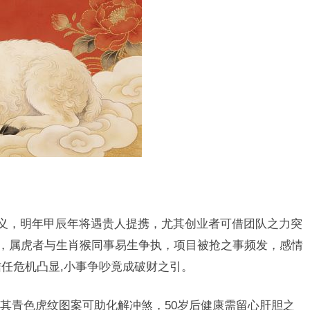
重义，明年甲辰年将遇贵人提携，尤其创业者可借团队之力突
险，属虎者与生肖猴同事易生争执，项目被抢之事频发，感情
信任危机凸显,小事争吵竟成破财之引。
其青色虎纹图案可助化解冲煞，50岁后健康需留心肝胆之