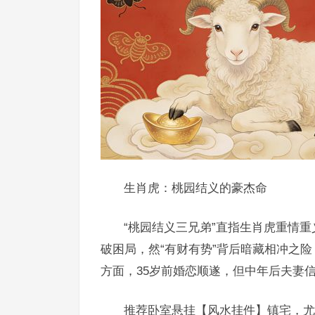
生肖虎：桃园结义的豪杰命
“桃园结义三兄弟”直指生肖虎重情
破困局，然“有财有势”背后暗藏相冲之
方面，35岁前婚恋顺遂，但中年后夫妻
推荐卧室悬挂【风水挂件】镇宅，尤