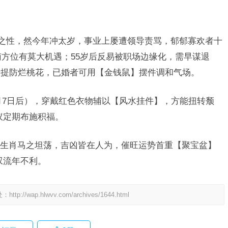
落之性，然今年冲太岁，事业上屡遭领导责骂，郁郁寡欢者十
南方位有莫大机遇；55岁后反易被职场边缘化，需早谋退
者提防烂桃花，已婚者可用【金钱鼠】摆件调和气场。
7月7日后），穿戴红色衣物辅以【风水挂件】，方能扭转颓
议定期布施积福。
生肖马之坦荡，吉凶皆在人为，催旺运势首重【聚宝盆】
叹流年不利。
处：
http://wap.hlwvv.com/archives/1644.html