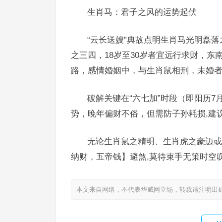
生肖马：君子之风的运势起伏
“云长送嫂”典故点明生肖马光明磊
之三四，18岁至30岁者宜远行求财，东
路，感情婚姻中，与生肖鼠相刑，未婚
破解关键在“六七加”时段（即阳历
势，晚年偏财不俗，但需防子孙耗损,建
无论生肖鼠之精明、生肖虎之豪迈或
纳财，五帝钱】避煞,莫待束手无策时空
本文来自网络，不代表华威网立场，转载请注明出