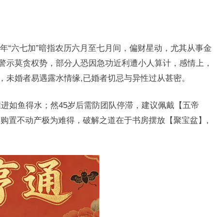
年“六七加”暗指农历六月至七月间，偏财星动，尤其从事金
喻警示莫贪权势，部分人恐因急功近利遭小人算计，感情上，
德，未婚者易遇露水情缘,已婚者切忌与异性过从甚密。
推进如鱼得水；然45岁后需防团队停滞，建议佩戴【五帝
购置不动产极为难得，破解之道在于书房摆放【聚宝盆】,