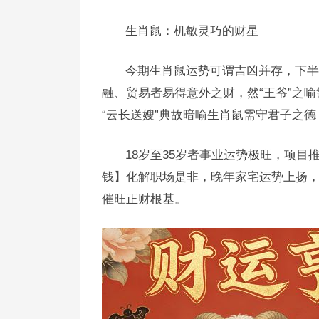
生肖鼠：机敏灵巧的财星
今期生肖鼠运势可谓吉凶并存，下半
融、贸易者易得意外之财，然“王爷”之
“云长送嫂”典故暗喻生肖鼠需守君子之
18岁至35岁者事业运势极旺，项目
钱】化解职场是非，晚年家宅运势上扬，
催旺正财根基。