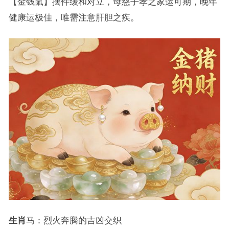
【金钱鼠】摆件缓和对立，母慈子孝之家运可期，晚年
健康运极佳，唯需注意肝胆之疾。
生肖
马：烈火奔腾的吉凶交织