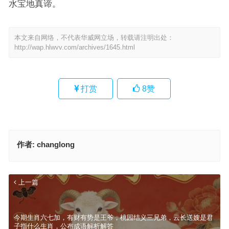
水宝地真谛。
本文来自网络，不代表华威网立场，转载请注明出处：
http://wap.hlwvv.com/archives/1645.html
打赏
8
赞
作者:
changlong
上一篇
今期生肖六七加，有财有势是王爷，桃园结义三兄弟，云长送嫂是君
子指什么生肖，公布成语解析解答