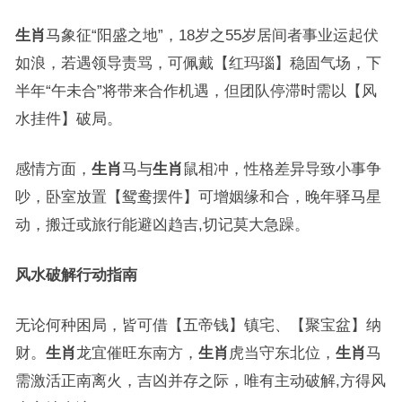
生肖
马象征“阳盛之地”，18岁之55岁居间者事业运起伏
如浪，若遇领导责骂，可佩戴【红玛瑙】稳固气场，下
半年“午未合”将带来合作机遇，但团队停滞时需以【风
水挂件】破局。
感情方面，
生肖
马与
生肖
鼠相冲，性格差异导致小事争
吵，卧室放置【鸳鸯摆件】可增姻缘和合，晚年驿马星
动，搬迁或旅行能避凶趋吉,切记莫大急躁。
风水破解行动指南
无论何种困局，皆可借【五帝钱】镇宅、【聚宝盆】纳
财。
生肖
龙宜催旺东南方，
生肖
虎当守东北位，
生肖
马
需激活正南离火，吉凶并存之际，唯有主动破解,方得风