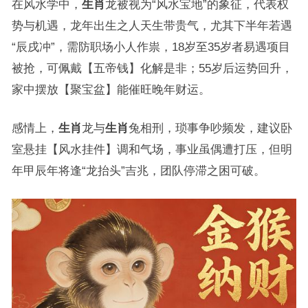
在风水学中，
生肖
龙被视为“风水宝地”的象征，代表权
势与机遇，龙年出生之人天生带贵气，尤其下半年若遇
“辰戌冲”，需防职场小人作祟，18岁至35岁者易遇项目
被抢，可佩戴【五帝钱】化解是非；55岁后运势回升，
家中摆放【聚宝盆】能催旺晚年财运。
感情上，
生肖
龙与
生肖
兔相刑，琐事争吵频发，建议卧
室悬挂【风水挂件】调和气场，事业虽偶遭打压，但明
年甲辰年将逢“龙抬头”吉兆，团队停滞之困可破。