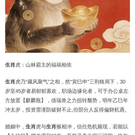
生肖
虎：山林霸主的福祸相依
生肖
虎乃“藏风聚气”之相，然“寅巳申”三刑格局下，30
岁至45岁者易郁郁寡欢，职场边缘化者，可于办公桌左
方放置【麒麟瓶】，借瑞兽之力扭转颓势，明年乙巳年
冲太岁，投资需谨防破财不止,但部分人反得偏财机遇。
婚姻中，
生肖
虎与
生肖
猴相冲，信任危机频现，若能以