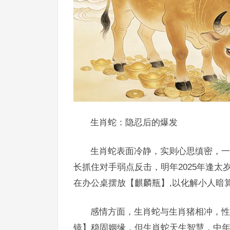
生肖蛇：隐忍后的爆发
生肖蛇表面冷静，实则心思缜密，一
长抓住对手弱点反击，明年2025年逢
在办公桌摆放【麒麟瓶】,以化解小人暗
感情方面，生肖蛇与生肖猪相冲，性
镜】稳固姻缘，但生肖蛇天生智慧，中