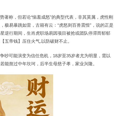
势著称，但若论“恼羞成怒”的典型代表，非其莫属，虎性刚
，极易暴跳如雷，古籍有云：“虎怒则百兽震惶”，说的正是
火星逆行期间，生肖虎职场易因项目被抢或团队停滞而郁郁
【五帝钱】压住火气,以防破财不止。
争吵可能演变为信任危机，18岁至35岁者尤为明显，需以
，若能熬过中年坎坷，后半生母慈子孝，家业兴隆。