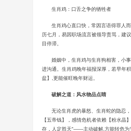
生肖鸡：口舌之争的牺牲者
生肖鸡心直口快，常因言语得罪人而
历七月，易因职场流言被领导责骂，建议
目停滞。
婚姻中，生肖鸡与生肖狗相害，小事
进沟通。生肖鸡晚年福报深厚，若早年积
盆】,更能催旺晚年财运。
破解之道：风水物品点睛
无论生肖虎的暴怒、生肖蛇的隐忍，
【五帝钱】，感情危机者依赖【粉水晶】
存，人定胜天”——主动破解,方能转危为