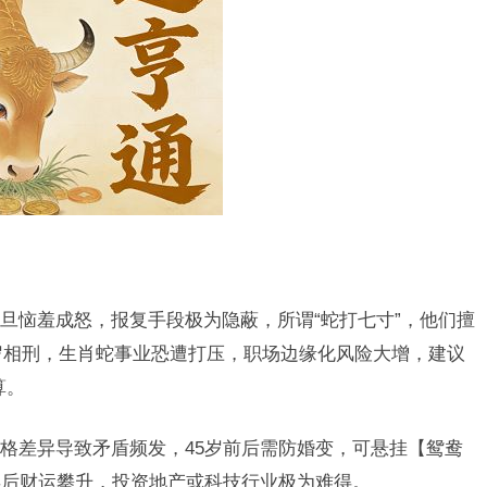
旦恼羞成怒，报复手段极为隐蔽，所谓“蛇打七寸”，他们擅
太岁相刑，生肖蛇事业恐遭打压，职场边缘化风险大增，建议
算。
格差异导致矛盾频发，45岁前后需防婚变，可悬挂【鸳鸯
年后财运攀升，投资地产或科技行业极为难得。