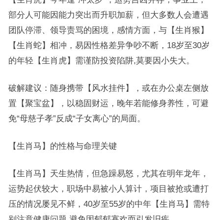
部分人可能因能力突出而升职加薪，但大多数人会遭遇
团队停滞、领导责骂的困境，感情方面，与【生肖猴】
【生肖蛇】相冲，易因性格差异争吵不断，18岁至30岁
的年轻【生肖虎】需谨防投资陷阱,莫要因小失大。
破解建议：随身携带【风水挂件】，或在办公桌左侧放
置【聚宝盆】，以稳固财运，晚年若能修身养性，可避
免“母慈子孝”反成“子女离心”的局面。
【生肖马】的性格与命理关键
【生肖马】天生热情，但急躁易怒，尤其在明年龙年，
运势起伏较大，职场中易被小人算计，项目被抢或遭打
压的情况屡见不鲜，40岁至55岁的中年【生肖马】需特
别注意健康问题,避免因郁郁寡欢而引发旧疾。