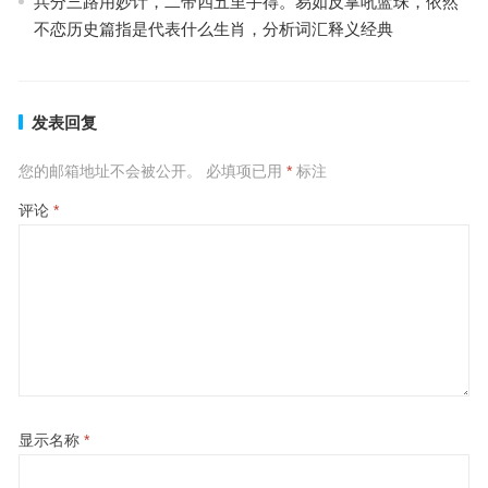
兵分三路用妙计，二带四五里手得。易如反掌吼蓝珠，依然
不恋历史篇指是代表什么生肖，分析词汇释义经典
发表回复
您的邮箱地址不会被公开。
必填项已用
*
标注
评论
*
显示名称
*