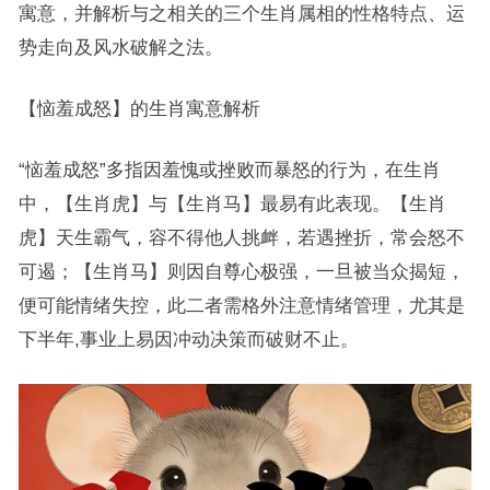
寓意，并解析与之相关的三个生肖属相的性格特点、运
势走向及风水破解之法。
【恼羞成怒】的生肖寓意解析
“恼羞成怒”多指因羞愧或挫败而暴怒的行为，在生肖
中，【生肖虎】与【生肖马】最易有此表现。【生肖
虎】天生霸气，容不得他人挑衅，若遇挫折，常会怒不
可遏；【生肖马】则因自尊心极强，一旦被当众揭短，
便可能情绪失控，此二者需格外注意情绪管理，尤其是
下半年,事业上易因冲动决策而破财不止。