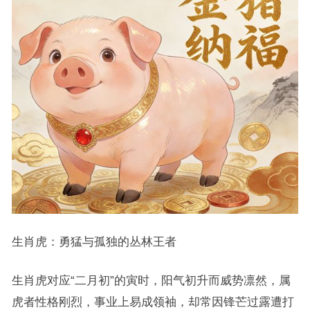
生肖虎：勇猛与孤独的丛林王者
生肖虎对应“二月初”的寅时，阳气初升而威势凛然，属
虎者性格刚烈，事业上易成领袖，却常因锋芒过露遭打