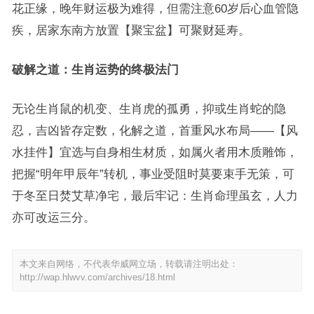
花正缘，晚年财运极为难得，但需注意60岁后心血管隐
疾，居家东南方放置【聚宝盆】可聚财延寿。
破解之道：生肖运势的终极法门
无论生肖鼠的机变、生肖虎的孤勇，抑或生肖蛇的隐
忍，吉凶皆存定数，化解之道，首重风水布局——【风
水挂件】宜选与自身相生材质，如属火者用木质雕饰，
把握“明年甲辰年”转机，事业受阻时莫要束手无策，可
于冬至日焚艾草净宅，最后牢记：生肖命理虽玄，人力
亦可改运三分。
本文来自网络，不代表华威网立场，转载请注明出处：
http://wap.hlwvv.com/archives/18.html