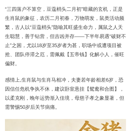
“三四落户不算空，豆蔻梢头二月初”暗藏的玄机，正是
生肖鼠的象征，农历二月初春，万物萌发，鼠类活动频
繁，古人以“豆蔻梢头”隐喻其旺盛生命力，属鼠之人天
生聪慧，善于钻营，但吉凶并存——下半年易遇“破财不
止”之困，尤以18岁至35岁者为甚，职场中或遭项目被
抢、团队停滞之厄，需佩戴【五帝钱】化解小人，催旺
偏财。
感情上,生肖鼠与生肖马相冲，夫妻若年龄相差6岁，恐
因信任危机争执不休，建议卧室悬挂【鸳鸯和合图】，
以柔克刚，晚年运势渐入佳境，母慈子孝之象显著，但
需警惕50岁后关节病痛。