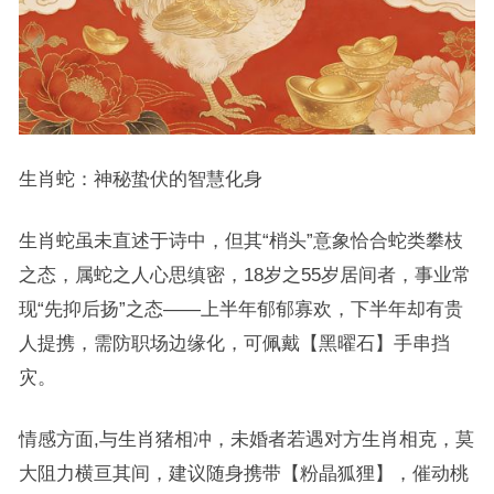
生肖蛇：神秘蛰伏的智慧化身
生肖蛇虽未直述于诗中，但其“梢头”意象恰合蛇类攀枝
之态，属蛇之人心思缜密，18岁之55岁居间者，事业常
现“先抑后扬”之态——上半年郁郁寡欢，下半年却有贵
人提携，需防职场边缘化，可佩戴【黑曜石】手串挡
灾。
情感方面,与生肖猪相冲，未婚者若遇对方生肖相克，莫
大阻力横亘其间，建议随身携带【粉晶狐狸】，催动桃