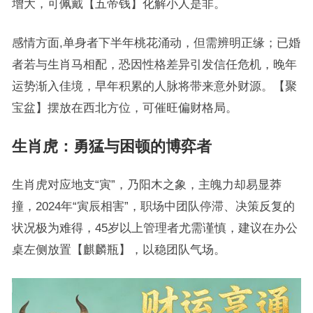
增大，可佩戴【五帝钱】化解小人是非。
感情方面,单身者下半年桃花涌动，但需辨明正缘；已婚
者若与生肖马相配，恐因性格差异引发信任危机，晚年
运势渐入佳境，早年积累的人脉将带来意外财源。【聚
宝盆】摆放在西北方位，可催旺偏财格局。
生肖虎：勇猛与困顿的博弈者
生肖虎对应地支“寅”，乃阳木之象，主魄力却易显莽
撞，2024年“寅辰相害”，职场中团队停滞、决策反复的
状况极为难得，45岁以上管理者尤需谨慎，建议在办公
桌左侧放置【麒麟瓶】，以稳团队气场。