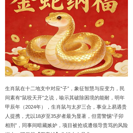
生肖鼠在十二地支中对应“子”，象征智慧与应变力，民
间素有“鼠咬天开”之说，喻示其破除困境的能耐，明年
甲辰年（2024年），生肖鼠与太岁三合，事业上易遇贵
人提携，尤以18岁至35岁者最为显著，但需警惕“子卯
相刑”，同事间暗藏嫉妒，项目被抢或遭领导责骂的风险