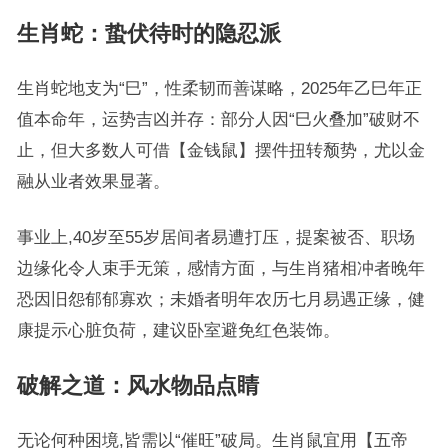
生肖蛇：蛰伏待时的隐忍派
生肖蛇地支为“巳”，性柔韧而善谋略，2025年乙巳年正
值本命年，运势吉凶并存：部分人因“巳火叠加”破财不
止，但大多数人可借【金钱鼠】摆件扭转颓势，尤以金
融从业者效果显著。
事业上,40岁至55岁居间者易遭打压，提案被否、职场
边缘化令人束手无策，感情方面，与生肖猪相冲者晚年
恐因旧怨郁郁寡欢；未婚者明年农历七月易遇正缘，健
康提示心脏负荷，建议卧室避免红色装饰。
破解之道：风水物品点睛
无论何种困境,皆需以“催旺”破局。生肖鼠宜用【五帝