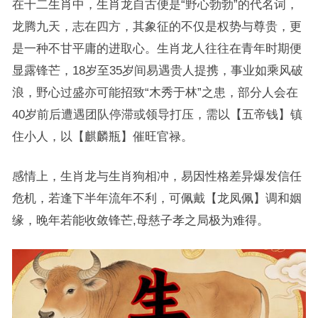
在十二生肖中，生肖龙自古便是“野心勃勃”的代名词，
龙腾九天，志在四方，其象征的不仅是权势与尊贵，更
是一种不甘平庸的进取心。生肖龙人往往在青年时期便
显露锋芒，18岁至35岁间易遇贵人提携，事业如乘风破
浪，野心过盛亦可能招致“木秀于林”之患，部分人会在
40岁前后遭遇团队停滞或领导打压，需以【五帝钱】镇
住小人，以【麒麟瓶】催旺官禄。
感情上，生肖龙与生肖狗相冲，易因性格差异爆发信任
危机，若逢下半年流年不利，可佩戴【龙凤佩】调和姻
缘，晚年若能收敛锋芒,母慈子孝之局极为难得。