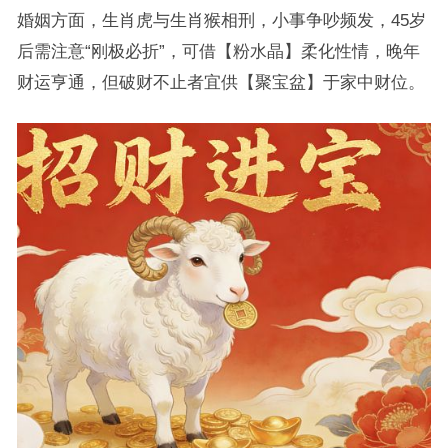
婚姻方面，生肖虎与生肖猴相刑，小事争吵频发，45岁
后需注意“刚极必折”，可借【粉水晶】柔化性情，晚年
财运亨通，但破财不止者宜供【聚宝盆】于家中财位。