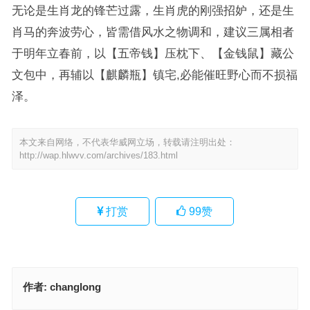
无论是生肖龙的锋芒过露，生肖虎的刚强招妒，还是生
肖马的奔波劳心，皆需借风水之物调和，建议三属相者
于明年立春前，以【五帝钱】压枕下、【金钱鼠】藏公
文包中，再辅以【麒麟瓶】镇宅,必能催旺野心而不损福
泽。
本文来自网络，不代表华威网立场，转载请注明出处：
http://wap.hlwvv.com/archives/183.html
打赏
99
赞
作者:
changlong