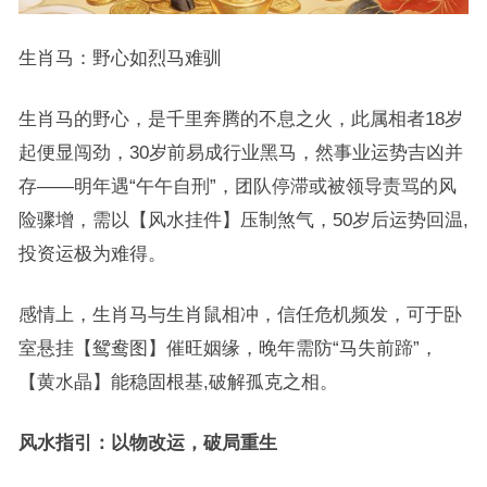
生肖马：野心如烈马难驯
生肖马的野心，是千里奔腾的不息之火，此属相者18岁
起便显闯劲，30岁前易成行业黑马，然事业运势吉凶并
存——明年遇“午午自刑”，团队停滞或被领导责骂的风
险骤增，需以【风水挂件】压制煞气，50岁后运势回温,
投资运极为难得。
感情上，生肖马与生肖鼠相冲，信任危机频发，可于卧
室悬挂【鸳鸯图】催旺姻缘，晚年需防“马失前蹄”，
【黄水晶】能稳固根基,破解孤克之相。
风水指引：以物改运，破局重生