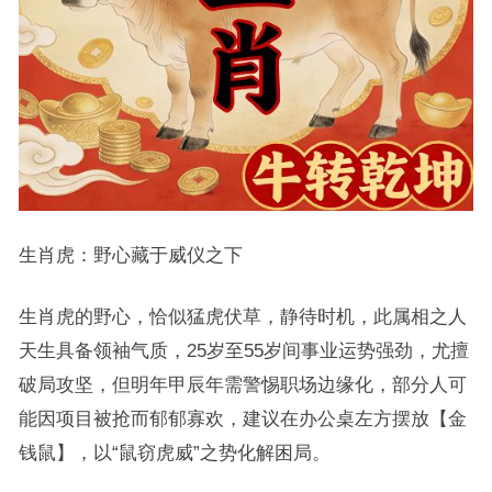
生肖虎：野心藏于威仪之下
生肖虎的野心，恰似猛虎伏草，静待时机，此属相之人
天生具备领袖气质，25岁至55岁间事业运势强劲，尤擅
破局攻坚，但明年甲辰年需警惕职场边缘化，部分人可
能因项目被抢而郁郁寡欢，建议在办公桌左方摆放【金
钱鼠】，以“鼠窃虎威”之势化解困局。