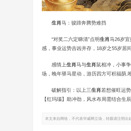
生肖
马：骏蹄奔腾势难挡
“对奖二六定睇清”点明
生肖
马26岁
感，事业运势吉凶并存，18岁之55岁居
感情上
生肖
马与
生肖
鼠相冲，小事争
场，晚年驿马星动，游历四方可积福荫,
破解指引：以上三
生肖
若想催旺运势
【红玛瑙】助冲劲，风水布局需结合生辰
本文来自网络，不代表华威网立场，转载请注明出