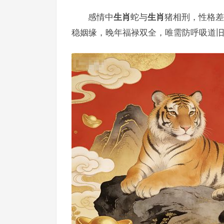
感情中
生肖
蛇与
生肖
猪相刑，性格差
稳姻缘，晚年福禄双全，唯需防呼吸道