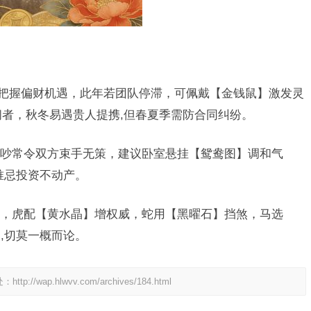
宜把握偏财机遇，此年若团队停滞，可佩戴【金钱鼠】激发灵
间者，秋冬易遇贵人提携,但春夏季需防合同纠纷。
吵常令双方束手无策，建议卧室悬挂【鸳鸯图】调和气
唯忌投资不动产。
，虎配【黄水晶】增权威，蛇用【黑曜石】挡煞，马选
,切莫一概而论。
处：
http://wap.hlwvv.com/archives/184.html