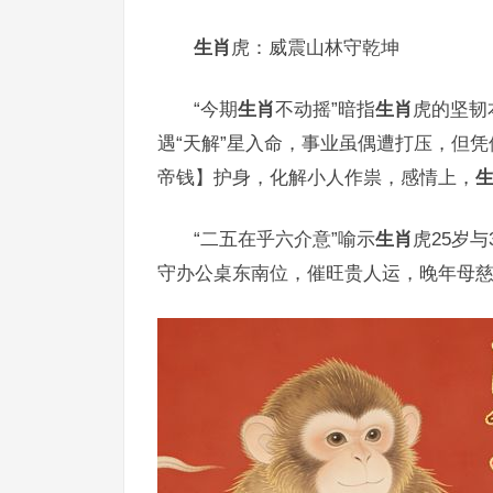
生肖
虎：威震山林守乾坤
“今期
生肖
不动摇”暗指
生肖
虎的坚韧
遇“天解”星入命，事业虽偶遭打压，但凭
帝钱】护身，化解小人作祟，感情上，
“二五在乎六介意”喻示
生肖
虎25岁
守办公桌东南位，催旺贵人运，晚年母