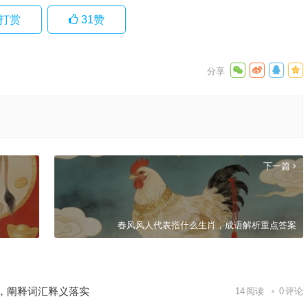
打赏
31
赞
下一篇
春风风人代表指什么生肖，成语解析重点答案
，阐释词汇释义落实
14
阅读
0
评论