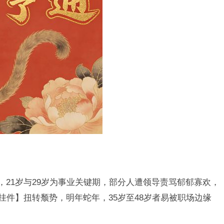
，21岁与29岁为事业关键期，部分人遭领导责骂郁郁寡欢，
挂件】扭转颓势，明年蛇年，35岁至48岁者易被职场边缘