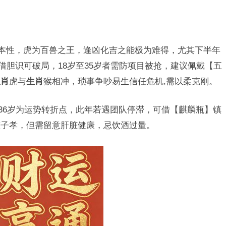
本性，虎为百兽之王，逢凶化吉之能极为难得，尤其下半年
借胆识可破局，18岁至35岁者需防项目被抢，建议佩戴【五
生肖
虎与
生肖
猴相冲，琐事争吵易生信任危机,需以柔克刚。
与36岁为运势转折点，此年若遇团队停滞，可借【麒麟瓶】镇
慈子孝，但需留意肝脏健康，忌饮酒过量。