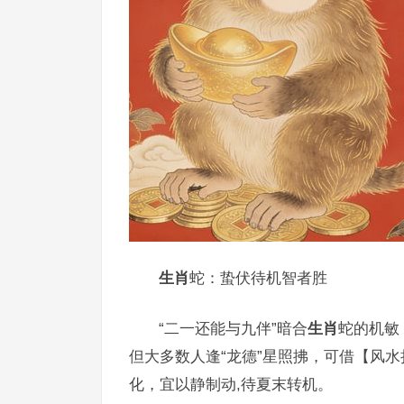
生肖
蛇：蛰伏待机智者胜
“二一还能与九伴”暗合
生肖
蛇的机敏
但大多数人逢“龙德”星照拂，可借【风水
化，宜以静制动,待夏末转机。