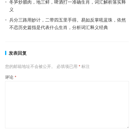
冬笋炒腊肉，地三鲜，啤酒打一准确生肖，词汇解析落实释
义
兵分三路用妙计，二带四五里手得。易如反掌吼蓝珠，依然
不恋历史篇指是代表什么生肖，分析词汇释义经典
发表回复
您的邮箱地址不会被公开。
必填项已用
*
标注
评论
*