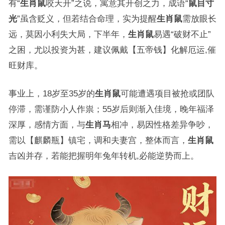
有“
生肖鼠
咬天开”之说，寓意其开创之力，成语“
鼠目寸
光
”虽含贬义，但若结合命理，实为提醒
生肖鼠
需放眼长
远，莫因小利失大局，下半年，
生肖鼠
易遇“破财不止”
之困，尤以投资为甚，建议佩戴【五帝钱】化解厄运,催
旺财库。
事业上，18岁至35岁的
生肖鼠
可能遭遇项目被抢或团队
停滞，需谨防小人作祟；55岁后则渐入佳境，晚年福泽
深厚，感情方面，与
生肖马
相冲，易因性格差异争吵，
需以【麒麟瓶】镇宅，调和夫妻宫，整体而言，
生肖鼠
吉凶并存，若能把握明年兔年转机,必能逆势而上。