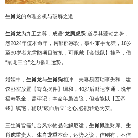
生肖龙
的命理玄机与破解之道
生肖龙
为九五之尊，成语“
龙腾虎跃
”道尽其蓬勃之势，
然2024年值本命年，易郁郁寡欢，事业束手无策，18岁
至30岁者尤需防项目被抢，可佩戴【金钱鼠】挂坠，借
“鼠龙三合”之力催旺运势。
婚姻中，
生肖龙
与
生肖狗
相冲，夫妻易因琐事失和，建
议卧室放置【鸳鸯摆件】调和，40岁后财运亨通，晚年
福寿双全，需牢记：本命年虽凶险，但若能以【五帝
钱】镇宅，辅以“破而后立”之心,必能转危为安。
三生肖皆需结合风水物品化解厄运，
生肖鼠
重财库、
生
肖虎
重贵人、
生肖龙
重本命，运势之说，信则有，不信