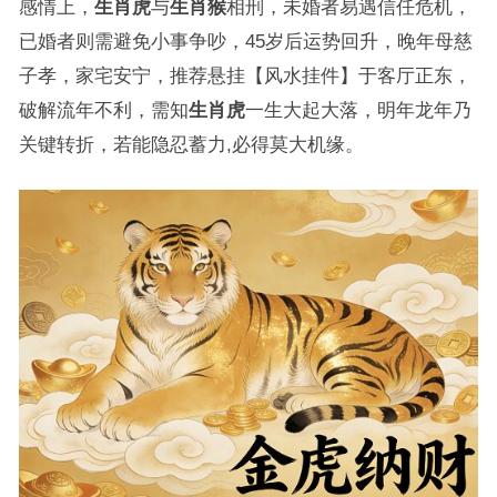
感情上，
生肖虎
与
生肖猴
相刑，未婚者易遇信任危机，
已婚者则需避免小事争吵，45岁后运势回升，晚年母慈
子孝，家宅安宁，推荐悬挂【风水挂件】于客厅正东，
破解流年不利，需知
生肖虎
一生大起大落，明年龙年乃
关键转折，若能隐忍蓄力,必得莫大机缘。