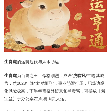
生肖虎
的运势起伏与风水助运
生肖虎
为百兽之王，命格刚烈，成语“
虎啸风生
”喻其威
势，然2023年逢“太岁相刑”，事业恐遭打压，职场边缘
化风险极高，下半年需格外留意领导责骂，可摆放【聚
宝盆】于办公桌左角,稳固贵人运。