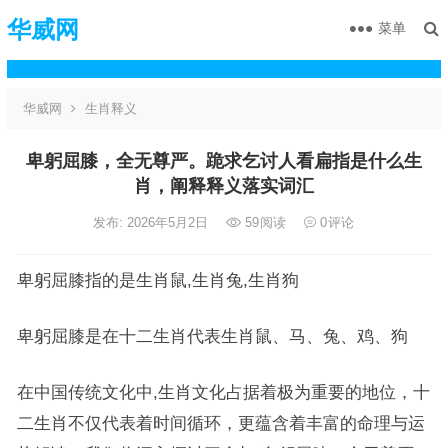
华威网
菜单
华威网
生肖释义
卑躬屈膝，全无尊严。跪求乞讨人看扁指是什么生
肖，阐释释义落实词汇
发布: 2026年5月2日
59
阅读
0
评论
卑躬屈膝指的是生肖鼠,生肖兔,生肖狗
卑躬屈膝是在十二生肖代表生肖鼠、马、兔、鸡、狗
在中国传统文化中,生肖文化占据着极为重要的地位，十
二生肖不仅代表着时间循环，更蕴含着丰富的命理与运