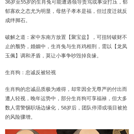
36岁至55岁的生肖兔可能遭遇领导责骂或事业打压，郁
郁寡欢之态尤为明显，母慈子孝本是福，但过度迁就反
成绊脚石。
破解之道：家中东南方放置【聚宝盆】，可扭转破财不
止的颓势，婚姻中，生肖兔与生肖鸡相刑，需以【龙凤
玉佩】调和矛盾，莫让小事争吵毁掉良缘。
生肖狗：忠诚反被轻视
生肖狗的忠诚品质极为难得，却常因全无尊严的付出而
遭人轻视，晚年运势中，部分生肖狗可享福禄，但大多
数人需警惕职场边缘化，58岁后，团队停滞或项目被抢
的风险骤增。