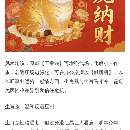
风水建议：佩戴【五帝钱】可增强气场，化解小人作
祟，若遇职场边缘化，可在办公桌摆放【麒麟瓶】，以
催旺事业运势，感情方面，生肖鼠与生肖马相冲，需避
免因性格差异引发信任危机。
生肖兔：温和反遭压制
生肖兔性格温顺，但过分退让易让人看扁，明年兔年，