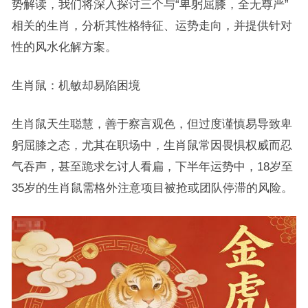
势解读，我们将深入探讨三个与“卑躬屈膝，全无尊严”
相关的生肖，分析其性格特征、运势走向，并提供针对
性的风水化解方案。
生肖鼠：机敏却易陷困境
生肖鼠天生聪慧，善于察言观色，但过度谨慎易导致卑
躬屈膝之态，尤其在职场中，生肖鼠常因畏惧权威而忍
气吞声，甚至跪求乞讨人看扁，下半年运势中，18岁至
35岁的生肖鼠需格外注意项目被抢或团队停滞的风险。