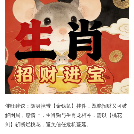
催旺建议：随身携带【金钱鼠】挂件，既能招财又可破
解困局，感情上，生肖狗与生肖龙相冲，需以【桃花
剑】斩断烂桃花，避免信任危机蔓延。