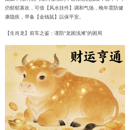
仍郁郁寡欢，可借【风水挂件】调和气场，晚年需防健
康隐疾，早备【金钱鼠】以保平安。
【生肖龙】前车之鉴：谨防“龙困浅滩”的困局