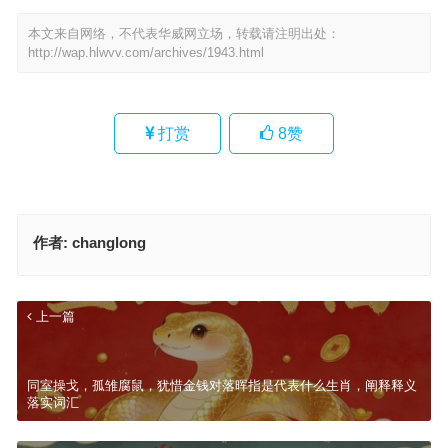
本文来自网络，不代表华威网立场，转载请注明出处：
http://wap.hlwvv.com/archives/1943.html
打赏
8
赞
作者:
changlong
上一篇
同室操戈，孤雏腐鼠，犹惜金钱对落晖指是代表什么生肖，阐释释义
落实词汇