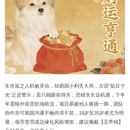
生肖鼠之人机敏灵动，却易因小利失大局，古语“鼠目寸
光”正是警示：若只顾眼前得失，恐错失长远机遇，下半
年需格外留意职场暗流，项目易被他人横插一脚，团队
协作亦可能因沟通不畅停滞不前，18岁至35岁者尤为明
显，领导责骂或边缘化风险增加，建议佩戴【五帝钱】