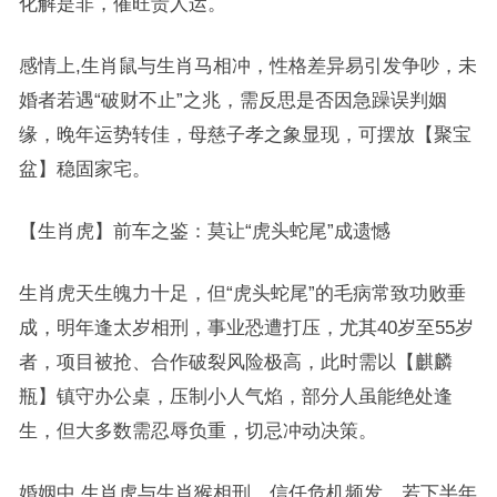
化解是非，催旺贵人运。
感情上,生肖鼠与生肖马相冲，性格差异易引发争吵，未
婚者若遇“破财不止”之兆，需反思是否因急躁误判姻
缘，晚年运势转佳，母慈子孝之象显现，可摆放【聚宝
盆】稳固家宅。
【生肖虎】前车之鉴：莫让“虎头蛇尾”成遗憾
生肖虎天生魄力十足，但“虎头蛇尾”的毛病常致功败垂
成，明年逢太岁相刑，事业恐遭打压，尤其40岁至55岁
者，项目被抢、合作破裂风险极高，此时需以【麒麟
瓶】镇守办公桌，压制小人气焰，部分人虽能绝处逢
生，但大多数需忍辱负重，切忌冲动决策。
婚姻中,生肖虎与生肖猴相刑，信任危机频发，若下半年