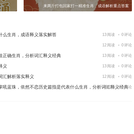
来两斤打包回家打一精准生肖，成语解析重点答案
什么生肖，成语释义落实解答
13
阅读
0
评论
12
阅读
0
评论
佳正确生肖，分析词汇释义经典
13
阅读
0
评论
释义
13
阅读
0
评论
词汇解析落实释义
12
阅读
0
评论
掌吼蓝珠，依然不恋历史篇指是代表什么生肖，分析词汇释义经典
9
阅读
0
评论