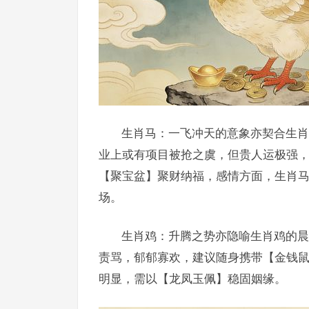
生肖马：一飞冲天的意象亦契合生肖
业上或有项目被抢之虞，但贵人运极强，
【聚宝盆】聚财纳福，感情方面，生肖
场。
生肖鸡：升腾之势亦隐喻生肖鸡的晨
责骂，郁郁寡欢，建议随身携带【金钱
明显，需以【龙凤玉佩】稳固姻缘。