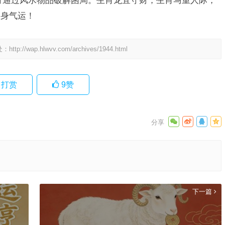
可通过风水物品破解困局。生肖龙宜守财，生肖马重人际，
自身气运！
处：
http://wap.hlwvv.com/archives/1944.html
打赏
9
赞
下一篇