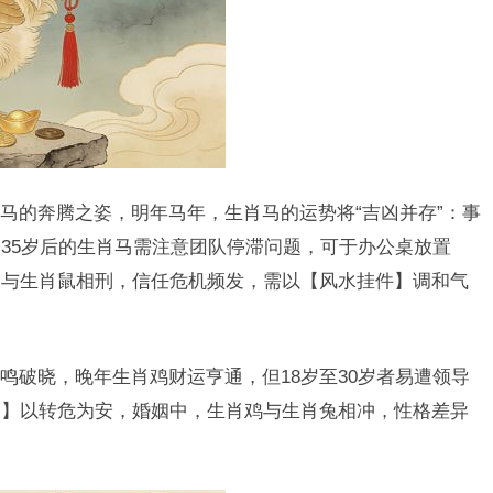
马的奔腾之姿，明年马年，生肖马的运势将“吉凶并存”：事
35岁后的生肖马需注意团队停滞问题，可于办公桌放置
马与生肖鼠相刑，信任危机频发，需以【风水挂件】调和气
鸣破晓，晚年生肖鸡财运亨通，但18岁至30岁者易遭领导
鼠】以转危为安，婚姻中，生肖鸡与生肖兔相冲，性格差异