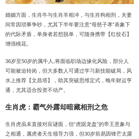
婚姻方面，生肖牛与生肖羊相冲，与生肖狗相刑，夫妻
间常因琐事争吵，尤其下半年要注意“母慈子孝”表象下
的代际矛盾，单身者若想脱单，可随身携带【红纹石】
增强桃花。
36岁至50岁的属牛人,将面临职场边缘化风险，部分人
可能被迫转岗，但大多数人可通过学习新技能破局，风
水上推荐【文昌塔】，助其突破思维定式，晚年财运亨
通，尤其适合投资不动产。
生肖虎：霸气外露却暗藏相刑之危
生肖虎虽未直接对应谜面，但“虎踞龙盘”的帝王意象与
之相通，属虎者天生领导力强，但30岁前易因锋芒太露