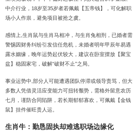
中介行业，18岁至35岁者若佩戴【五帝钱】，可化解职
场小人作祟，避免项目被抢之虞。
感情上,生肖鼠与生肖马相冲，与生肖兔相刑，已婚者需
警惕因财务纠纷引发信任危机，未婚者明年甲辰年易遇
露水姻缘，晚年运势起伏较大，建议在卧室摆放【聚宝
盆】稳固家宅，破解“破财不止”之局。
事业运势中,部分人可能遭遇团队停滞或领导责骂，但大
多数人凭借灵活应变能力可扭转颓势，需格外留意农历
七月，谨防合同陷阱，若长期郁郁寡欢，可佩戴【金钱
鼠】挂件催旺贵人运。
生肖牛：勤恳固执却难逃职场边缘化