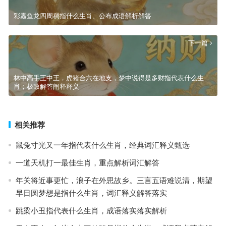
彩纛鱼龙四周稠指什么生肖、公布成语解析解答
下一篇
林中高手王中王，虎猪合六在地支，梦中说得是多财指代表什么生
肖；极致解答阐释释义
相关推荐
鼠兔寸光又一年指代表什么生肖，经典词汇释义甄选
一道天机打一最佳生肖，重点解析词汇解答
年关将近事更忙，浪子在外思故乡。三言五语难说清，期望
早日圆梦想是指什么生肖，词汇释义解答落实
跳梁小丑指代表什么生肖，成语落实落实解析