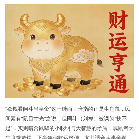
“欲钱看阿斗当皇帝”这一谜面，暗指的正是生肖鼠，民
间素有“鼠目寸光”之说，但阿斗（刘禅）被讽为“扶不
起”，实则暗合鼠辈的小聪明与大智慧的矛盾，属鼠者天
生嗅觉敏锐，下半年偏财运极佳，尤其适合从事金融、