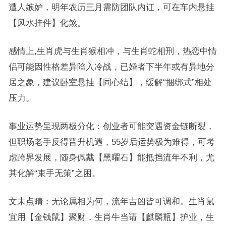
遭人嫉妒，明年农历三月需防团队内讧，可在车内悬挂
【风水挂件】化煞。
感情上,生肖虎与生肖猴相冲，与生肖蛇相刑，热恋中情
侣可能因性格差异陷入冷战，已婚者下半年或有异地分
居之象，建议卧室悬挂【同心结】，缓解“捆绑式”相处
压力。
事业运势呈现两极分化：创业者可能突遇资金链断裂，
但职场老手反得晋升机遇，55岁后运势极为难得，可考
虑跨界发展，随身佩戴【黑曜石】能抵挡流年不利，尤
其化解“束手无策”之困。
文末点睛：无论属相为何，流年吉凶皆可调和。生肖鼠
宜用【金钱鼠】聚财，生肖牛当请【麒麟瓶】护业，生