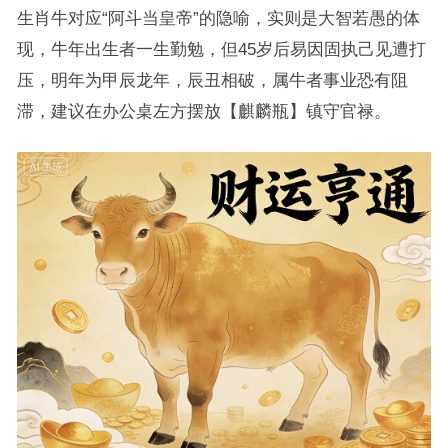
生肖牛对应“阿斗当皇帝”的隐喻，实则是大智若愚的体
现，牛年出生者一生勤勉，但45岁后易因固执己见遭打
压，明年为甲辰龙年，辰丑相破，属牛者事业恐有阻
滞，建议在办公桌左方摆放【麒麟瓶】镇守官禄。