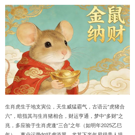
生肖虎生于地支寅位，天生威猛霸气，古语云“虎猪合
六”，暗指其与生肖猪相合，财运亨通，梦中“多财”之
兆，多应验于生肖虎逢“三合”之年（如明年2025乙巳
年），事业运势如猛虎添翼，尤其下半年易得贵人提