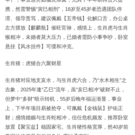
携，然需警惕“寅巳相刑”，18岁至45岁者恐遇团队停
滞、领导责骂，建议佩戴【五帝钱】化解口舌，办公桌
左方摆放【麒麟瓶】催旺官禄，感情上，生肖虎与生肖
猴相冲，未婚者莫大压力，已婚者需防小事争吵，卧室
悬挂【风水挂件】可缓和冲克。
生肖猪：虎猪合六聚财星
生肖猪对应地支亥水，与生肖虎六合，乃“水木相生”之
吉象，2025年逢“乙巳”流年，虽“亥巳相冲”破财不止，
但梦中“多财”暗示转机，55岁后晚年福运渐显，事业
上，下半年项目易被抢夺，可佩戴【金钱鼠】护佑正
财；感情婚姻与生肖蛇相冲，信任危机频发，推荐卧室
放置【聚宝盆】稳固家宅。生肖猪性格宽厚，然40岁前