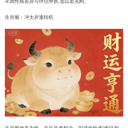
常因性格差异与伴侣争执,需以柔克刚。
生肖猴：冲太岁逢转机
生肖猴地支为申，与生肖虎相冲，2025年恰逢“申巳相