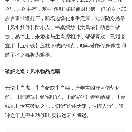
合”，吉凶并存，梦中“多财”或指偏财机遇，但18岁至35
岁者事业遭打压，职场边缘化束手无策，建议随身携带
【风水挂件】防小人，书桌摆放【文昌塔】助思维敏
捷，感情上，未婚者与生肖虎相冲，郁郁寡欢；已婚者
宜用【五帝钱】压枕下破解刑克，晚年若能修身养性,母
慈子孝之福极为难得。
破解之道：风水物品点睛
无论生肖虎、生肖猪或生肖猴，流年吉凶皆可借势化
解。【麒麟瓶】镇宅旺官，【聚宝盆】聚财纳福，【金
钱鼠】专克破财之厄，切记“命由天定，运随人转”，逢
冲之年更需主动催旺,莫待运衰方悔迟。