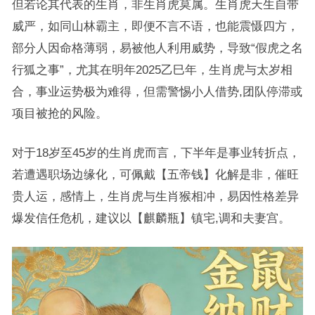
但若论其代表的生肖，非生肖虎莫属。生肖虎天生自带
威严，如同山林霸主，即便不言不语，也能震慑四方，
部分人因命格薄弱，易被他人利用威势，导致“假虎之名
行狐之事”，尤其在明年2025乙巳年，生肖虎与太岁相
合，事业运势极为难得，但需警惕小人借势,团队停滞或
项目被抢的风险。
对于18岁至45岁的生肖虎而言，下半年是事业转折点，
若遭遇职场边缘化，可佩戴【五帝钱】化解是非，催旺
贵人运，感情上，生肖虎与生肖猴相冲，易因性格差异
爆发信任危机，建议以【麒麟瓶】镇宅,调和夫妻宫。