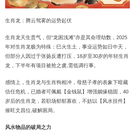
生肖龙：腾云驾雾的运势起伏
生肖龙天生贵气，但“龙困浅滩”亦是其命理劫数，2025
年对生肖龙极为特殊：巳火生土，事业运势如日中天，
但部分人因过于张扬反遭打压，18岁至30岁的年轻生肖
龙，下半年有项目被抢之虞,需低调行事。
感情上，生肖龙与生肖狗相冲，母慈子孝的表象下暗藏
信任危机，已婚者可佩戴【金钱鼠】增强姻缘稳固，40
岁后的生肖龙，若职场郁郁寡欢，不妨以【风水挂件】
催旺文昌位,破解困局。
风水物品的破局之力