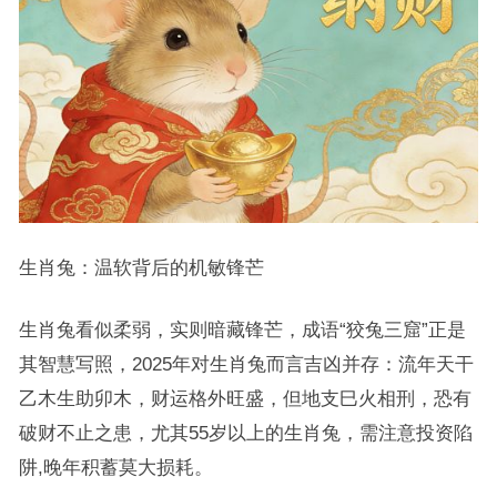
生肖兔：温软背后的机敏锋芒
生肖兔看似柔弱，实则暗藏锋芒，成语“狡兔三窟”正是
其智慧写照，2025年对生肖兔而言吉凶并存：流年天干
乙木生助卯木，财运格外旺盛，但地支巳火相刑，恐有
破财不止之患，尤其55岁以上的生肖兔，需注意投资陷
阱,晚年积蓄莫大损耗。