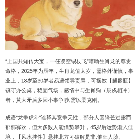
“上国共知传大宝，一任凌空锡杖飞”暗喻生肖龙的尊贵
命格，2025年为辰年，生肖龙值太岁，需格外谨慎，事
业上，18岁至30岁者易遭领导责骂，可摆放【麒麟瓶】
镇守办公桌，稳固气场，感情中与生肖狗（辰戌相冲）
者，莫大矛盾多因小事争吵,需以柔克刚。
成语“龙争虎斗”诠释其竞争天性，部分人因锋芒过露而
郁郁寡欢，但大多数人能借势攀升，45岁后运势渐入佳
境，【风水挂件】悬挂北方可破解是非,催旺人脉。