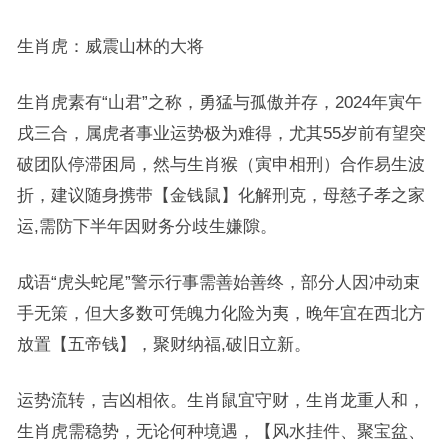
生肖虎：威震山林的大将
生肖虎素有“山君”之称，勇猛与孤傲并存，2024年寅午
戌三合，属虎者事业运势极为难得，尤其55岁前有望突
破团队停滞困局，然与生肖猴（寅申相刑）合作易生波
折，建议随身携带【金钱鼠】化解刑克，母慈子孝之家
运,需防下半年因财务分歧生嫌隙。
成语“虎头蛇尾”警示行事需善始善终，部分人因冲动束
手无策，但大多数可凭魄力化险为夷，晚年宜在西北方
放置【五帝钱】，聚财纳福,破旧立新。
运势流转，吉凶相依。生肖鼠宜守财，生肖龙重人和，
生肖虎需稳势，无论何种境遇，【风水挂件、聚宝盆、