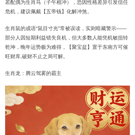
若配偶为生肖马（子午相冲），恐因性格差异引发信任
危机，建议佩戴【五帝钱】化解冲煞。
生肖鼠的成语“鼠目寸光”常被误读，实则暗藏警示——
部分人因短期利益错失良机，但大多数人能凭机敏扭转
乾坤，晚年运势极为难得，【聚宝盆】置于东南方可催
旺财库,破财不止之局可解。
生肖龙：腾云驾雾的霸主