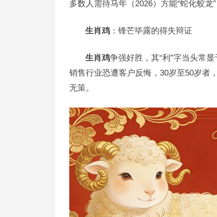
多数人需待马年（2026）方能“蛇化蛟龙
生肖鸡
：锋芒毕露的得失辩证
生肖鸡
争强好胜，其“利”字当头常
销售行业恐遭客户反悔，30岁至50岁者
无策。