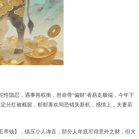
，蛇性隐忍，遇事善权衡，然命带“偏财”者易走极端，今年下
原定分红被截留，郁郁寡欢间恐错失新机，感情上，夫妻若
。
【五帝钱】，镇压小人谗言，部分人年底可得意外之财，但大