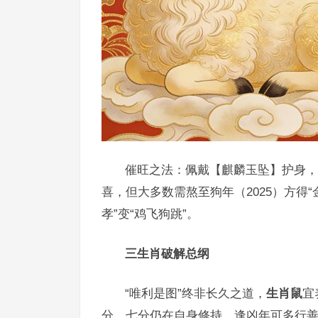
催旺之法：佩戴【麒麟玉坠】护身，
喜，但大多数需熬至狗年（2025）方得
孝”变“鸡飞狗跳”。
三生肖破解总纲
“唯利是图”终非长久之道，
生肖鼠
宜
分，七分仍在自身修持，逢凶年可多行善