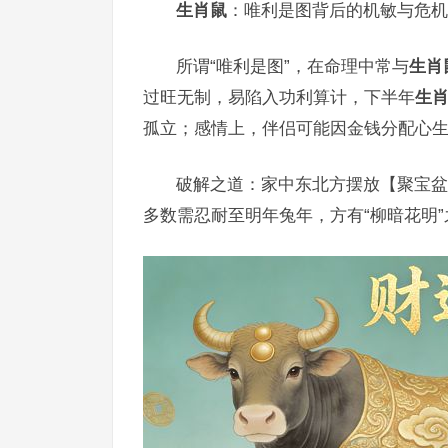
生肖鼠
：唯利是图背后的机敏与危机
所谓“唯利是图”，在命理中常与
生肖
过旺无制，易陷入功利算计，下半年
生
孤立；感情上，伴侣可能因金钱分配心生芥
破解之道：家中东北方摆放【聚宝盆
多数需忍耐至明年兔年，方有“柳暗花明”