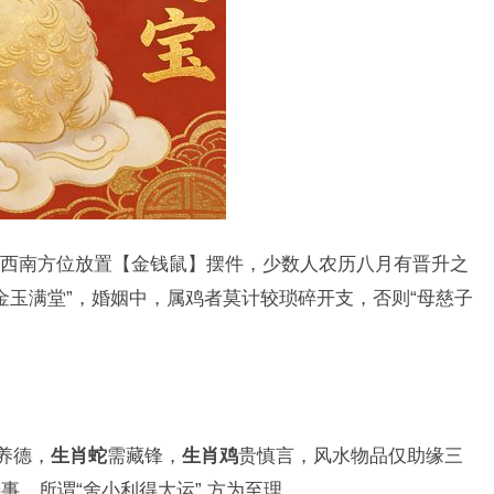
西南方位放置【金钱鼠】摆件，少数人农历八月有晋升之
“金玉满堂”，婚姻中，属鸡者莫计较琐碎开支，否则“母慈子
养德，
生肖蛇
需藏锋，
生肖鸡
贵慎言，风水物品仅助缘三
事，所谓“舍小利得大运”,方为至理。