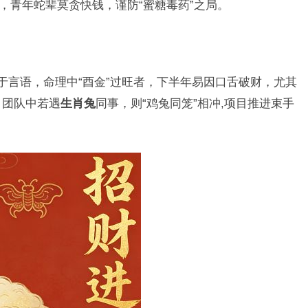
”，青年蛇辈莫贪快钱，谨防“蜜糖毒药”之局。
显于言语，命理中“酉金”过旺者，下半年易因口舌破财，尤其
，团队中若遇
生肖兔
同事，则“鸡兔同笼”相冲,项目推进束手