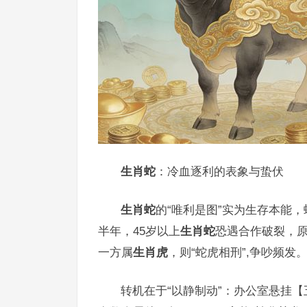
生肖蛇
：冷血逐利的表象与蛰伏
生肖蛇
的“唯利是图”实为生存本能
半年，45岁以上
生肖蛇
恐遇合作破裂，
一方属
生肖虎
，则“蛇虎相刑”,争吵频发
转机在于“以静制动”：办公室悬挂