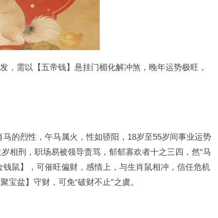
发，需以【五帝钱】悬挂门楣化解冲煞，晚年运势极旺，
生肖马的烈性，午马属火，性如骄阳，18岁至55岁间事业运势
与太岁相刑，职场易被领导责骂，郁郁寡欢者十之三四，然“马
金钱鼠】，可催旺偏财，感情上，与生肖鼠相冲，信任危机
聚宝盆】守财，可免“破财不止”之虞。