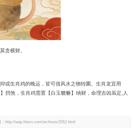
,莫贪横财。
抑或生肖鸡的晚运，皆可借风水之物转圜。生肖龙宜用
】挡煞，生肖鸡需置【白玉貔貅】纳财，命理吉凶虽定,人
处：
http://wap.hlwvv.com/archives/2052.html