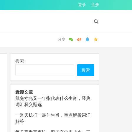
登录
注册
搜索
搜索
近期文章
鼠兔寸光又一年指代表什么生肖，经典
词汇释义甄选
一道天机打一最佳生肖，重点解析词汇
解答
年关将近事更忙，浪子在外思故乡。三