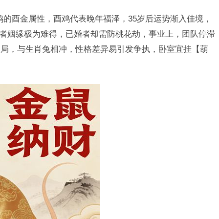
肖鸡的酉金属性，酉鸡代表晚年福泽，35岁后运势渐入佳境，
未婚者姻缘极为难得，已婚者却需防桃花劫，事业上，团队停滞
破局，与生肖兔相冲，性格差异易引发争执，卧室宜挂【葫