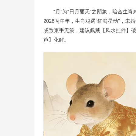
“月”为“日月丽天”之阴象，暗合生
2026丙午年，生肖鸡遇“红鸾星动”，
或致束手无策，建议佩戴【风水挂件】
芦】化解。