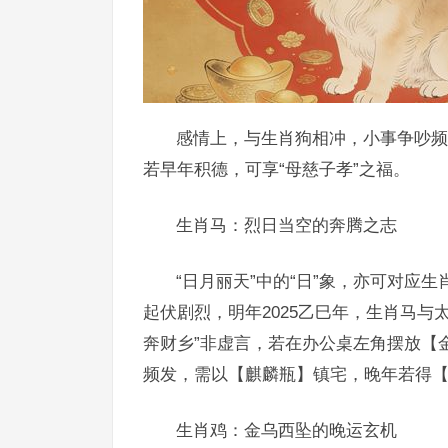
感情上，与生肖狗相冲，小事争吵频
若早年积德，可享“母慈子孝”之福。
生肖马：烈日当空的奔腾之志
“日月丽天”中的“日”象，亦可对应
起伏剧烈，明年2025乙巳年，生肖马
奔财乡”非虚言，若在办公桌左角摆放【
频发，需以【麒麟瓶】镇宅，晚年若得【
生肖鸡：金乌西坠的晚运玄机