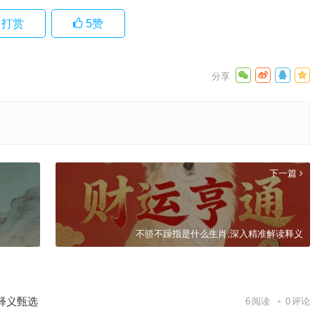
打赏
5
赞
下一篇
不骄不躁指是什么生肖,深入精准解读释义
释义甄选
6
阅读
0
评论