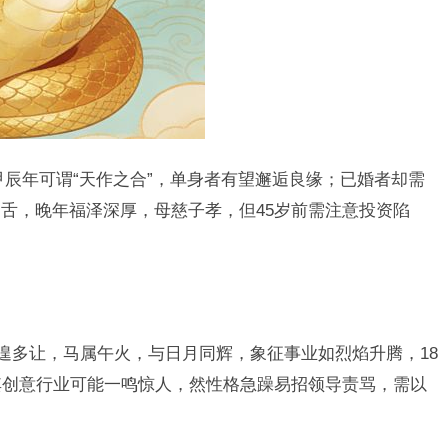
甲辰年可谓“天作之合”，单身者有望邂逅良缘；已婚者却需
舌，晚年福泽深厚，母慈子孝，但45岁前需注意投资陷
不遑多让，马属午火，与日月同辉，象征事业如烈焰升腾，18
其创意行业可能一鸣惊人，然性格急躁易招领导责骂，需以