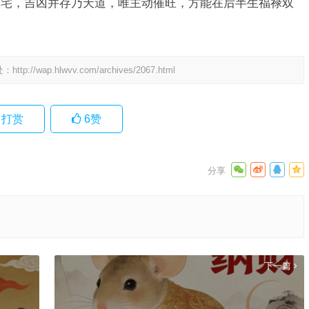
镇宅，吉凶并存乃天道，唯主动催旺，方能在后半生福禄双
处：
http://wap.hlwvv.com/archives/2067.html
打赏
6
赞
下一篇