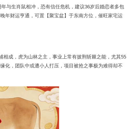
明年与生肖鼠相冲，恐有信任危机，建议36岁后婚恋者多包
，晚年财运亨通，可置【聚宝盆】于东南方位，催旺家宅运
相辅相成，虎为山林之主，事业上常有披荆斩棘之能，尤其55
边缘化，团队中或遭小人打压，项目被抢之事极为难得却不