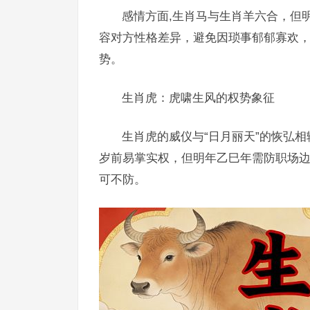
感情方面,生肖马与生肖羊六合，但
容对方性格差异，避免因琐事郁郁寡欢
势。
生肖虎：虎啸生风的权势象征
生肖虎的威仪与“日月丽天”的恢弘
岁前易掌实权，但明年乙巳年需防职场
可不防。