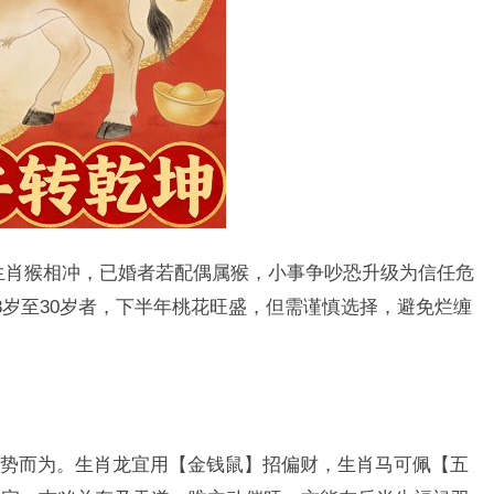
生肖猴相冲，已婚者若配偶属猴，小事争吵恐升级为信任危
8岁至30岁者，下半年桃花旺盛，但需谨慎选择，避免烂缠
需顺势而为。生肖龙宜用【金钱鼠】招偏财，生肖马可佩【五