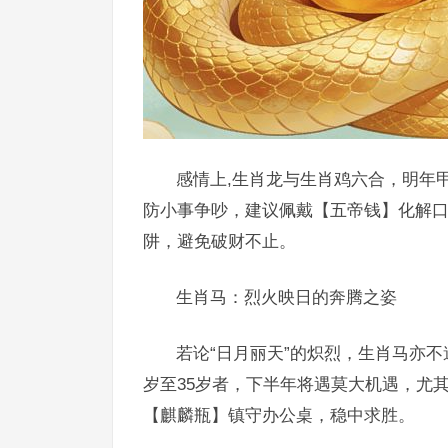
感情上,生肖龙与生肖鸡六合，明年
防小事争吵，建议佩戴【五帝钱】化解口
阱，避免破财不止。
生肖马：烈火映日的奔腾之姿
若论“日月丽天”的炽烈，生肖马亦
岁至35岁者，下半年将遇莫大机遇，尤
【麒麟瓶】镇守办公桌，稳中求胜。