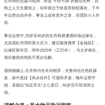
生肖狗的忠诚与低调，恰是“不骄不躁”的最佳诠释，戌
狗之人天生重情义，却常因过于耿直而郁郁寡欢，下半
年运势吉凶并存，事业上或有意外之喜，但需防小人作
祟。
事业运势中,25岁至40岁的生肖狗易遭遇职场边缘化，
尤其团队停滞时莫大压力，建议随身携带【金钱鼠】，
以催旺财帛宫，明年2025年（乙巳年），与太岁相生，
项目被抢的危机可逐步化解。
感情婚姻上,生肖狗与生肖鸡相穿，夫妻间信任危机频
发，家中悬挂【风水挂件】可缓和矛盾，晚年运势平
稳，若能以“知足常乐”之心度日，60岁后可得清闲之
福。