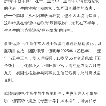
所谓“不骄不躁”，在十二生肖中，生肖牛可谓是最贴切
的代表，牛的性格沉稳踏实，如同田间耕作的农夫，一
步一个脚印，从不因丰收而狂妄，也不因困境而焦躁，
这种特质在命理中被称为“厚德载物”，尤其在下半年，
生肖牛的运势将迎来“厚积薄发”的转机。
事业运势上,生肖牛常因过于低调而遭遇职场边缘化，甚
至项目被抢、团队停滞，但明年2025年（乙巳年），流
年与丑牛三合，贵人运极强，18岁至55岁者若佩戴【五
帝钱】，可化解小人，催旺事业宫，需注意农历六月与
九月，易因性格差异与同事发生信任危机，此时需以柔
克刚。
感情婚姻中,生肖牛与生肖羊相冲，夫妻间易因小事争
吵，但若家中摆放【母慈子孝】风水摆件，可调和矛