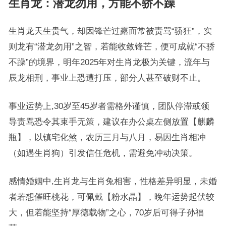
生肖龙：潜龙勿用，方能不骄不躁
生肖龙天生贵气，却因锋芒过露而常被责骂“骄狂”，实
则龙有“潜龙勿用”之智，若能收敛锋芒，便可成就“不骄
不躁”的境界，明年2025年对生肖龙极为关键，流年与
辰龙相刑，事业上恐遭打压，部分人甚至破财不止。
事业运势上,30岁至45岁者需格外谨慎，团队停滞或领
导责骂恐令其束手无策，建议在办公桌左侧放置【麒麟
瓶】，以镇宅化煞，农历三月与八月，易因生肖相冲
（如遇生肖狗）引发信任危机，需避免冲动决策。
感情婚姻中,生肖龙与生肖兔相害，性格差异明显，未婚
者若想催旺桃花，可佩戴【粉水晶】，晚年运势起伏较
大，但若能坚持“厚德载物”之心，70岁后可得子孙福