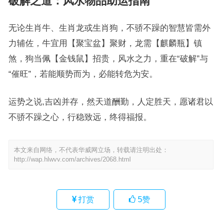
破解之道：风水物品助运指南
无论生肖牛、生肖龙或生肖狗，不骄不躁的智慧皆需外
力辅佐，牛宜用【聚宝盆】聚财，龙需【麒麟瓶】镇
煞，狗当佩【金钱鼠】招贵，风水之力，重在“破解”与
“催旺”，若能顺势而为，必能转危为安。
运势之说,吉凶并存，然天道酬勤，人定胜天，愿诸君以
不骄不躁之心，行稳致远，终得福报。
本文来自网络，不代表华威网立场，转载请注明出处：
http://wap.hlwvv.com/archives/2068.html
打赏
5
赞