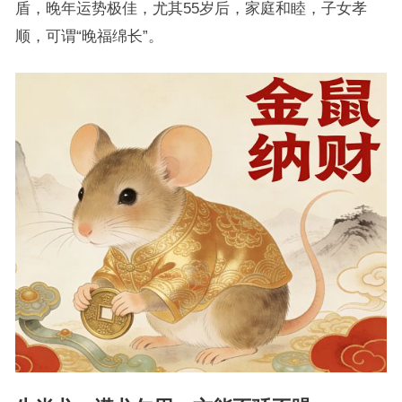
盾，晚年运势极佳，尤其55岁后，家庭和睦，子女孝
顺，可谓“晚福绵长”。