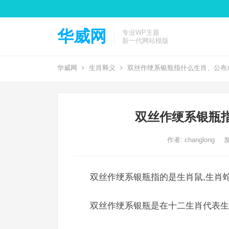
华威网
专业WP主题
新一代网站模版
华威网
生肖释义
双丝作绠系银瓶指什么生肖、公布
双丝作绠系银瓶
作者:
changlong
发
双丝作绠系银瓶指的是生肖鼠,生肖蛇
双丝作绠系银瓶是在十二生肖代表生