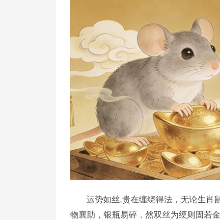
运势如丝,贵在缠绕得法，无论生肖
物襄助，银瓶易碎，然双丝为绠则固若