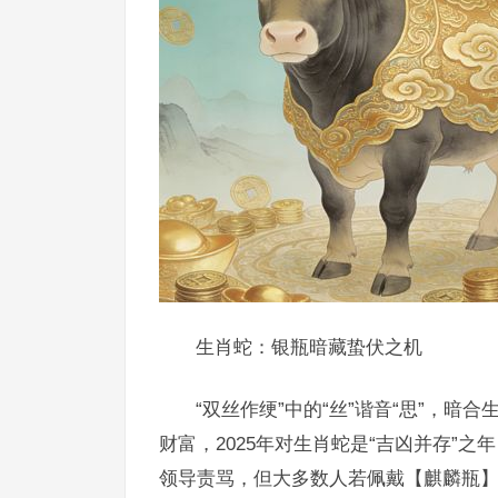
生肖蛇：银瓶暗藏蛰伏之机
“双丝作绠”中的“丝”谐音“思”，
财富，2025年对生肖蛇是“吉凶并存”之
领导责骂，但大多数人若佩戴【麒麟瓶】