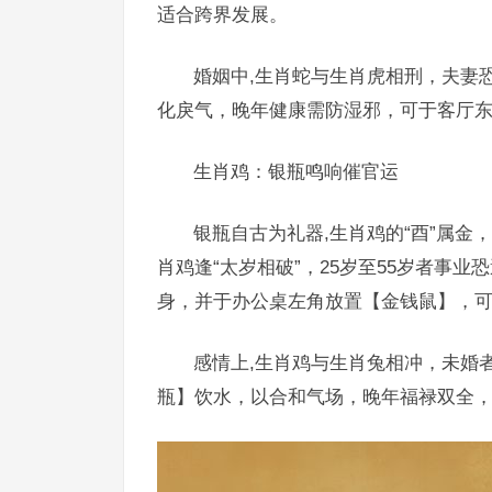
适合跨界发展。
婚姻中,生肖蛇与生肖虎相刑，夫妻
化戾气，晚年健康需防湿邪，可于客厅
生肖鸡：银瓶鸣响催官运
银瓶自古为礼器,生肖鸡的“酉”属金
肖鸡逢“太岁相破”，25岁至55岁者事
身，并于办公桌左角放置【金钱鼠】，可
感情上,生肖鸡与生肖兔相冲，未婚
瓶】饮水，以合和气场，晚年福禄双全，