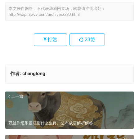
本文来自网络，不代表华威网立场，转载请注明出处：
http://wap.hlwvv.com/archives/220.html
打赏
23
赞
作者:
changlong
上一篇
双丝作绠系银瓶指什么生肖、公布成语解析解答