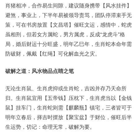
肖猪相冲，合作易生间隙，建议随身携带【风水挂件】
避煞，事业上，下半年易被领导责骂，团队停滞束手无
策，可在书房放置【文昌塔】催旺文运，感情中，蛇虎
虽相刑，但若女方属蛇，男方属虎，反成“龙虎斗”格
局，婚后财运十分旺盛，明年乙巳年，生肖蛇本命年需
防破财，佩戴【红绳】可化解血光之灾。
破解之道：风水物品点睛之笔
无论生肖鼠、生肖虎抑或生肖蛇，吉凶并存乃天命所
归。生肖鼠宜用【五帝钱】压枕下，生肖虎当以【金钱
鼠】挂车门，生肖蛇则需【麒麟瓶】镇宅，三者皆可于
明年立春后，择吉时摆放【聚宝盆】于财位，催旺后半
生运势，切记：命理无常，破解为要。