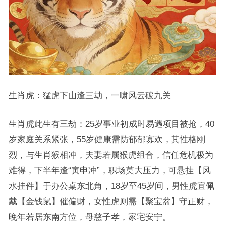
生肖虎：猛虎下山逢三劫，一啸风云破九关
生肖虎此生有三劫：25岁事业初成时易遇项目被抢，40
岁家庭关系紧张，55岁健康需防郁郁寡欢，其性格刚
烈，与生肖猴相冲，夫妻若属猴虎组合，信任危机极为
难得，下半年逢“寅申冲”，职场莫大压力，可悬挂【风
水挂件】于办公桌东北角，18岁至45岁间，男性虎宜佩
戴【金钱鼠】催偏财，女性虎则需【聚宝盆】守正财，
晚年若居东南方位，母慈子孝，家宅安宁。