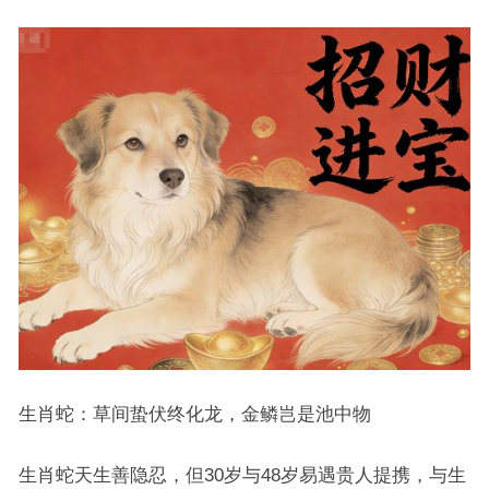
生肖蛇：草间蛰伏终化龙，金鳞岂是池中物
生肖蛇天生善隐忍，但30岁与48岁易遇贵人提携，与生