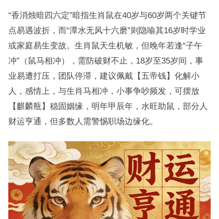
“香消烛暗四六定”暗指生肖鼠在40岁与60岁两个关键节
点易遇波折，而“潭水无风十六磨”则隐喻其16岁时学业
或家庭易生变故。生肖鼠天生机敏，但晚年若逢“子午
冲”（鼠马相冲），需防破财不止，18岁至35岁间，事
业易遭打压，团队停滞，建议佩戴【五帝钱】化解小
人，感情上，与生肖马相冲，小事争吵频发，可摆放
【麒麟瓶】稳固姻缘，明年甲辰年，水旺助鼠，部分人
财运亨通，但多数人需警惕职场边缘化。