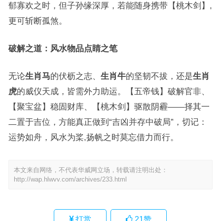
郁寡欢之时，但子孙缘深厚，若能随身携带【桃木剑】,
更可斩断孤煞。
破解之道：风水物品点睛之笔
无论
生肖马
的伏枥之志、
生肖牛
的坚韧不拔，还是
生肖
虎
的威仪天成，皆需外力助运。【五帝钱】破解官非、
【聚宝盆】稳固财库、【桃木剑】驱散阴霾——择其一
二置于吉位，方能真正做到“吉凶并存中破局”，切记：
运势如舟，风水为桨,扬帆之时莫忘借力而行。
本文来自网络，不代表华威网立场，转载请注明出处：
http://wap.hlwvv.com/archives/233.html
打赏
21
赞