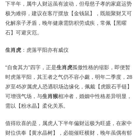
下半年，属牛人财运虽有波动，但母慈子孝的家庭运势
极为难得，建议在客厅摆放【金钱鼠】，既能聚财又可
化解亲子矛盾，晚年健康需防积劳成疾，常佩【黑曜
石】可避灾厄。
生肖虎
：虎落平阳亦有威仪
“自食其力”四字，正是
生肖虎
孤傲性格的缩影，即便暂
时虎落平阳，其王者之气仍不容小觑，明年二季度，28
岁至45岁属虎人恐遇职场边缘化，佩戴【虎眼石手链】
可增强气场，与
生肖猴
相冲者，婚姻中性格差异明显，
需以【粉水晶】柔化关系。
值得欣喜的是，属虎人下半年偏财运极为旺盛，在家中
财位供奉【黄水晶树】，必能催旺横财，晚年虽偶有郁