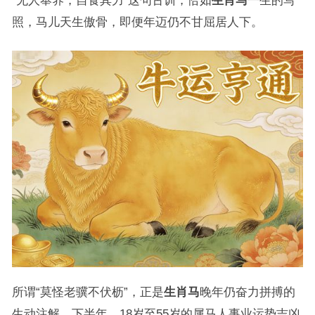
“无人奉养，自食其力”这句古训，恰如
生肖马
一生的写
照，马儿天生傲骨，即便年迈仍不甘屈居人下。
所谓“莫怪老骥不伏枥”，正是
生肖马
晚年仍奋力拼搏的
生动注解，下半年，18岁至55岁的属马人事业运势吉凶