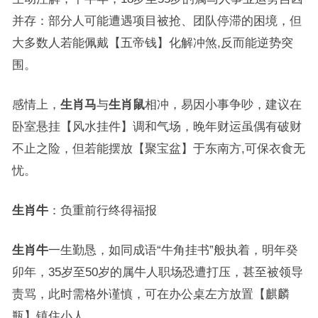
并存：部分人可能遭遇项目被抢、团队停滞的困境，但
大多数人若能佩戴【五帝钱】化解冲煞,反而能逆势突
围。
感情上，
生肖马
与
生肖鼠
相冲，易因小事争吵，建议在
卧室悬挂【风水挂件】调和气场，晚年财运虽偶有破财
不止之险，但若能摆放【聚宝盆】于东南方,可保衣食无
忧。
生肖牛
：负重前行终得福报
生肖牛
一生勤恳，如同成语“牛角挂书”般执着，明年癸
卯年，35岁至50岁的属牛人职场恐遭打压，甚至被领导
责骂，此时需格外谨慎，可在办公桌左方放置【麒麟
瓶】镇住小人。