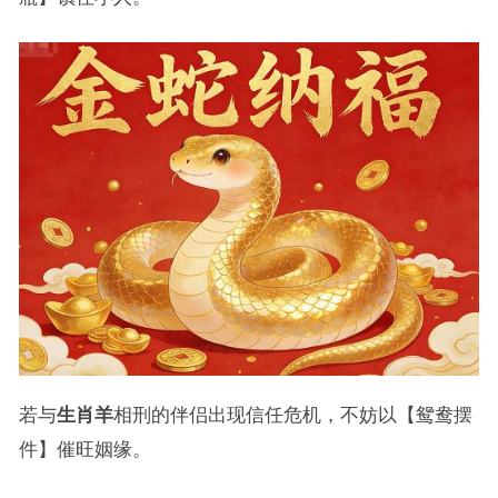
若与
生肖羊
相刑的伴侣出现信任危机，不妨以【鸳鸯摆
件】催旺姻缘。