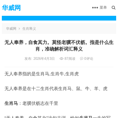
华威网
菜单
华威网
生肖释义
无人奉养，自食其力。莫怪老骥不伏枥。指是什么生
肖，准确解析词汇释义
发布: 2026年4月3日
87
阅读
0
评论
无人奉养指的是生肖马,生肖牛,生肖虎
无人奉养是在十二生肖代表生肖马、鼠、牛、羊、虎
生肖马
：老骥伏枥志在千里