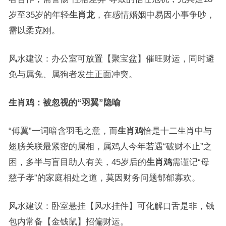
岁至35岁的年轻
生肖龙
，在感情婚姻中易因小事争吵，
需以柔克刚。
风水建议：办公室可放置【聚宝盆】催旺财运，同时避
免与属兔、属狗者发生正面冲突。
生肖鸡：被忽视的“羽翼”隐喻
“傅翼”一词暗含羽毛之意，而
生肖鸡
恰是十二生肖中与
翅膀关联最紧密的属相，属鸡人今年若遇“破财不止”之
困，多半与盲目助人有关，45岁后的
生肖鸡
需谨记“母
慈子孝”的家庭相处之道，莫因财务问题郁郁寡欢。
风水建议：卧室悬挂【风水挂件】可化解口舌是非，钱
包内常备【金钱鼠】招偏财运。