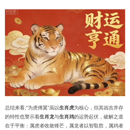
总结来看,“为虎傅翼”虽以
生肖虎
为核心，但其凶吉并存
的特性也警示着
生肖龙
与
生肖鸡
的运势起伏，破解之道
在于平衡：属虎者收敛锋芒，属龙者以智取胜，属鸡者