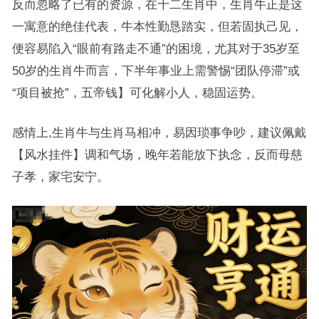
反而忽略了已有的资源，在十二生肖中，生肖牛正是这
一寓意的绝佳代表，牛本性勤恳踏实，但若固执己见，
便容易陷入“眼前有路走不通”的困境，尤其对于35岁至
50岁的生肖牛而言，下半年事业上需警惕“团队停滞”或
“项目被抢”，五帝钱】可化解小人，稳固运势。
感情上,生肖牛与生肖马相冲，易因琐事争吵，建议佩戴
【风水挂件】调和气场，晚年若能放下执念，反而母慈
子孝，家宅安宁。