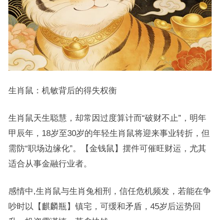
生肖鼠：机敏背后的得失权衡
生肖鼠天生聪慧，却常因过度算计而“破财不止”，明年
甲辰年，18岁至30岁的年轻生肖鼠将迎来事业转折，但
需防“职场边缘化”。【金钱鼠】摆件可催旺财运，尤其
适合从事金融行业者。
感情中,生肖鼠与生肖兔相刑，信任危机频发，若能在争
吵时以【麒麟瓶】镇宅，可缓和矛盾，45岁后运势回