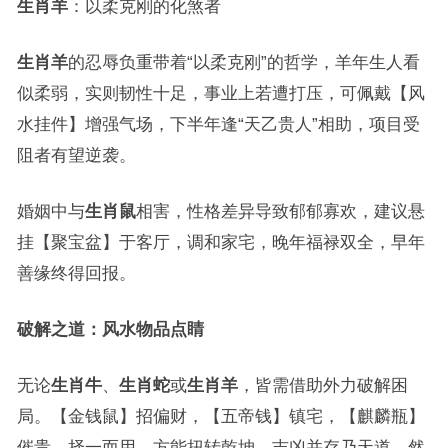
生肖羊
：以柔克刚的化煞者
生肖羊
的忍辱负重带着“以柔克刚”的哲学，羊年生人看
似柔弱，实则韧性十足，事业上若遭打压，可佩戴【风
水挂件】增强气场，下半年逢“天乙贵人”相助，项目受
阻者有望逆袭。
婚姻中与
生肖鼠
相害，性格差异导致郁郁寡欢，建议悬
挂【聚宝盆】于客厅，调和家宅，晚年福禄双全，早年
善缘终得回报。
破解之道：风水物品点睛
无论
生肖牛
、
生肖蛇
或
生肖羊
，皆需借助外力破解困
局。【金钱鼠】招偏财，【五帝钱】镇宅，【麒麟瓶】
催贵，择一而用，方能扭转乾坤，吉凶并存乃天道，然