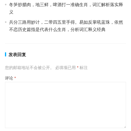
冬笋炒腊肉，地三鲜，啤酒打一准确生肖，词汇解析落实释
义
兵分三路用妙计，二带四五里手得。易如反掌吼蓝珠，依然
不恋历史篇指是代表什么生肖，分析词汇释义经典
发表回复
您的邮箱地址不会被公开。
必填项已用
*
标注
评论
*