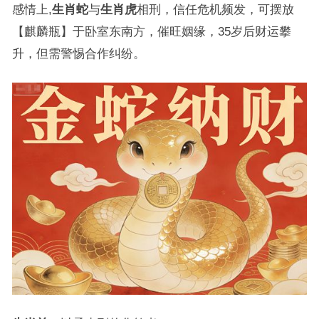
感情上,
生肖蛇
与
生肖虎
相刑，信任危机频发，可摆放
【麒麟瓶】于卧室东南方，催旺姻缘，35岁后财运攀
升，但需警惕合作纠纷。