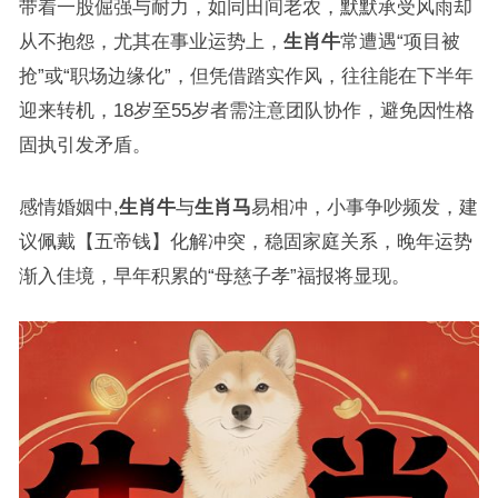
带着一股倔强与耐力，如同田间老农，默默承受风雨却
从不抱怨，尤其在事业运势上，
生肖牛
常遭遇“项目被
抢”或“职场边缘化”，但凭借踏实作风，往往能在下半年
迎来转机，18岁至55岁者需注意团队协作，避免因性格
固执引发矛盾。
感情婚姻中,
生肖牛
与
生肖马
易相冲，小事争吵频发，建
议佩戴【五帝钱】化解冲突，稳固家庭关系，晚年运势
渐入佳境，早年积累的“母慈子孝”福报将显现。