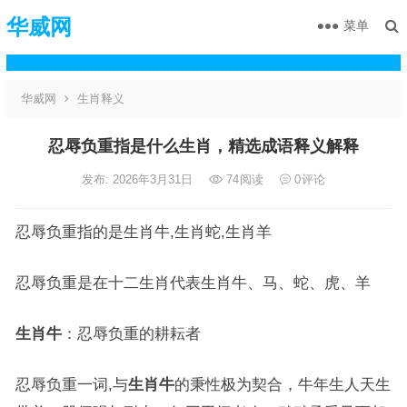
华威网
菜单
华威网
生肖释义
忍辱负重指是什么生肖，精选成语释义解释
发布: 2026年3月31日
74
阅读
0
评论
忍辱负重指的是生肖牛,生肖蛇,生肖羊
忍辱负重是在十二生肖代表生肖牛、马、蛇、虎、羊
生肖牛
：忍辱负重的耕耘者
忍辱负重一词,与
生肖牛
的秉性极为契合，牛年生人天生