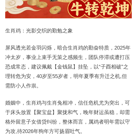
生肖鸡：光影交织的勤勉之象
屏风透光若金羽闪烁，暗合生肖鸡的勤奋特质，2025年
冲太岁，事业上束手无策之感频生，团队停滞或遭打压
恐成常态，建议佩戴【金钱鼠】挂坠，以“子酉相破”之
理转危为安，40岁至55岁者，明年夏季有升迁之机,但
需防小人作祟。
婚姻中，生肖鸡与生肖兔相冲，信任危机尤为突出，可
于床头放置【聚宝盆】聚拢和气，晚年财运虽稳，却需
格外留意子女借贷纠纷，整体而言，属鸡者明年需以守
为攻,待2026年狗年方可扬眉吐气。