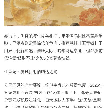
感情上，生肖鼠与生肖马相冲，未婚者易因性格差异争
吵，已婚者则需警惕信任危机，推荐悬挂【五帝钱】于
门廊，化解冲煞，催旺人际，晚年财运亨通，但45岁前
需注意“破财不止”之险,投资莫贪快钱。
生肖龙：屏风折射的腾达之兆
云母屏风的光华璀璨，恰似生肖龙的尊贵气度，2025年
对龙属相而言是“吉凶并存”之年：事业上，部分人遭领
导责骂或职场边缘化，但大多数人下半年逢“天德”星照
拂，可借【麒麟瓶】镇守办公桌左侧，扭转颓势，55岁