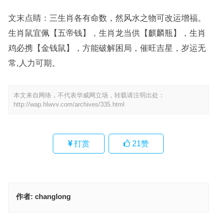
文末点睛：三生肖各有命数，然风水之物可改运增福。
生肖鼠宜佩【五帝钱】，生肖龙当供【麒麟瓶】，生肖
鸡必携【金钱鼠】，方能破解困局，催旺吉星，岁运无
常,人力可期。
本文来自网络，不代表华威网立场，转载请注明出处：
http://wap.hlwvv.com/archives/335.html
打赏
21
赞
作者:
changlong