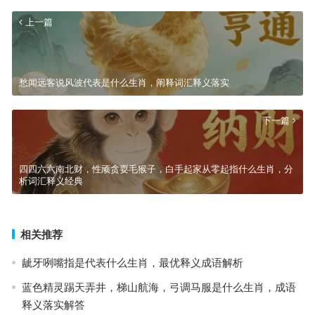
上一篇
愁闻远客说风波代表是什么生肖，阐释词汇释义落实
下一篇
四四六六南北财，性顽贪耍毛猴子，白手起家从零起指什么生肖，分
析词汇释义经典
相关推荐
龇牙咧嘴指是代表什么生肖，最优释义成语解析
蓝色精灵踢天弄井，梯山航海，弓调马服是什么生肖，成语
释义落实解答