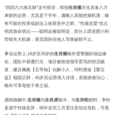
“四四六六南北财”这句俗语，暗指
生肖猴
天生具备八方
来财的运势，尤其是下半年，属猴人若能把握机遇，极
有可能在投资或副业上收获意外之财。“性顽贪耍”也点
明其致命弱点——聪明反被聪明误，部分人因贪图小利
而错失大机缘，甚至因轻信他人导致破财不止。
事业运势上,18岁至35岁的
生肖猴
格外需警惕职场边缘
化，团队中易遭打压，项目被抢或领导责骂的情况频
发，建议佩戴【五帝钱】化解小人，同时摆放【聚宝
盆】稳固正财，45岁后运势渐入佳境，若能收敛玩心，
晚年可享母慈子孝之福。
感情婚姻中,
生肖猴
与
生肖虎
相冲，与
生肖蛇
相刑，争吵
多源于性格差异，明年农历三月需注意信任危机，可悬