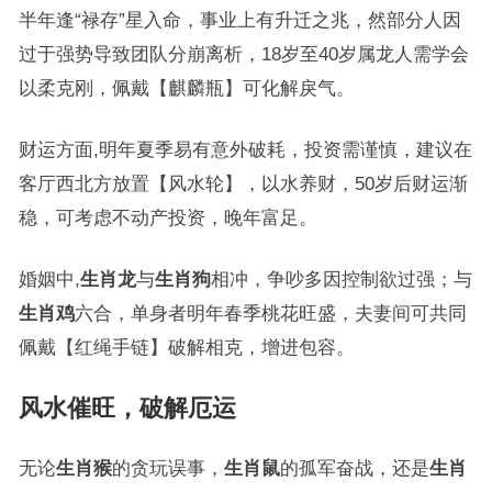
半年逢“禄存”星入命，事业上有升迁之兆，然部分人因
过于强势导致团队分崩离析，18岁至40岁属龙人需学会
以柔克刚，佩戴【麒麟瓶】可化解戾气。
财运方面,明年夏季易有意外破耗，投资需谨慎，建议在
客厅西北方放置【风水轮】，以水养财，50岁后财运渐
稳，可考虑不动产投资，晚年富足。
婚姻中,
生肖龙
与
生肖狗
相冲，争吵多因控制欲过强；与
生肖鸡
六合，单身者明年春季桃花旺盛，夫妻间可共同
佩戴【红绳手链】破解相克，增进包容。
风水催旺，破解厄运
无论
生肖猴
的贪玩误事，
生肖鼠
的孤军奋战，还是
生肖