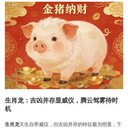
生肖龙：吉凶并存显威仪，腾云驾雾待时
机
生肖龙
天生自带威仪，但吉凶并存的特征极为明显，下