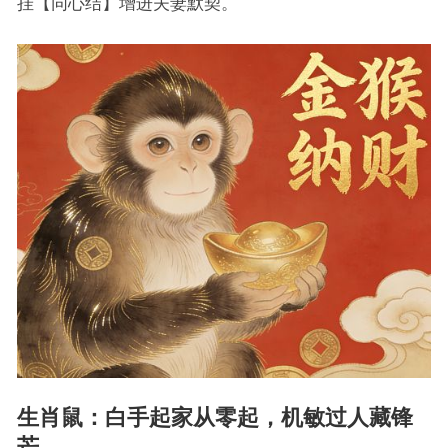
挂【同心结】增进夫妻默契。
生肖鼠：白手起家从零起，机敏过人藏锋
芒