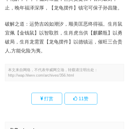
止，晚年福泽深厚，【龙龟摆件】镇宅可保子孙昌隆。
破解之道：运势吉凶如潮汐，顺美匡恶终得福。生肖鼠
宜佩【金钱鼠】以智取胜，生肖虎当供【麒麟瓶】以勇
破局，生肖龙需置【龙龟摆件】以德镇运，催旺三合贵
人,方能化险为夷。
本文来自网络，不代表华威网立场，转载请注明出处：
http://wap.hlwvv.com/archives/356.html
打赏
11
赞