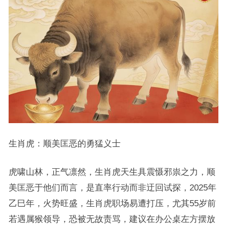
生肖虎：顺美匡恶的勇猛义士
虎啸山林，正气凛然，生肖虎天生具震慑邪祟之力，顺
美匡恶于他们而言，是直率行动而非迂回试探，2025年
乙巳年，火势旺盛，生肖虎职场易遭打压，尤其55岁前
若遇属猴领导，恐被无故责骂，建议在办公桌左方摆放