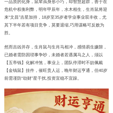
一品质的化身，鼠辈虽身形小巧，却智慧超群，善于在
危机中权衡利弊，明年甲辰年，水木相生，生肖鼠将迎
来“文昌”吉星加持，18岁至35岁者学业事业双丰收，尤
其下半年若有项目竞争，莫要退缩,巧用谋略可反败为
胜。
然而吉凶并存，生肖鼠与生肖马相冲，感情易生嫌隙，
已婚者需防因琐事争吵，未婚者若遇属马之人，须以
【五帝钱】化解冲煞，事业上，团队停滞时不妨佩戴
【金钱鼠】挂件，催旺贵人运，晚年财运亨通，但40岁
前需谨防“劫财”星干扰,投资宜稳不宜躁。