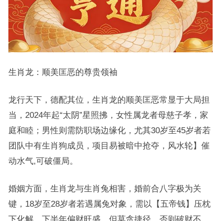
生肖龙：顺美匡恶的尊贵领袖
龙行天下，德配其位，生肖龙的顺美匡恶常显于大局担
当，2024年起“太阴”星照拂，女性属龙者母慈子孝，家
庭和睦；男性则需防职场边缘化，尤其30岁至45岁者若
团队中有生肖狗成员，项目易被暗中抢夺，风水轮】催
动水气,可破僵局。
婚姻方面，生肖龙与生肖兔相害，婚前合八字极为关
键，18岁至28岁者若遇属兔对象，需以【五帝钱】压枕
下化解，下半年偏财旺盛，但莫贪捷径，否则破财不