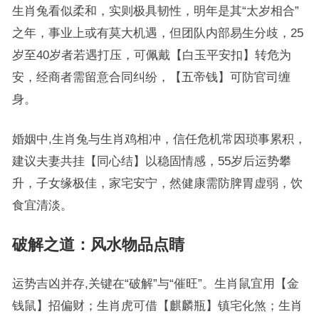
生肖兔看似柔和，实则极具韧性，明年是其“太岁相合”
之年，事业上或有莫大机遇，但团队内部易生分歧，25
岁至40岁者若遇打压，可佩戴【白玉平安扣】转危为
安，经商者需留意合同纠纷，【五帝钱】可防官司缠
身。
婚姻中,生肖兔与生肖鸡相冲，信任危机常因琐事累积，
建议夫妻共挂【同心结】以稳固情感，55岁后运势攀
升，子女缘极佳，家宅安宁，然健康需防脾胃虚弱，饮
食宜清淡。
破解之道：风水物品点睛
运势吉凶并存,关键在“破解”与“催旺”。生肖鼠宜用【金
钱鼠】招偏财；生肖虎可借【麒麟瓶】镇宅化煞；生肖