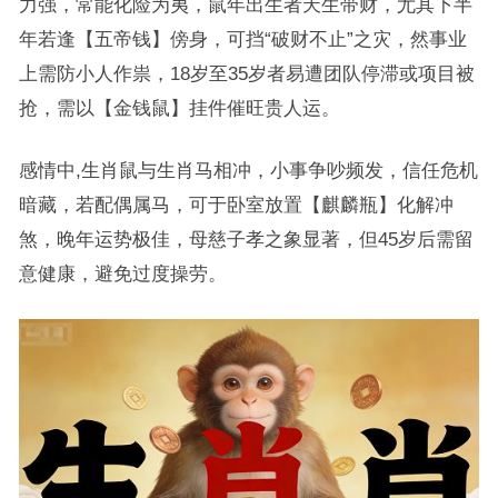
力强，常能化险为夷，鼠年出生者天生带财，尤其下半
年若逢【五帝钱】傍身，可挡“破财不止”之灾，然事业
上需防小人作祟，18岁至35岁者易遭团队停滞或项目被
抢，需以【金钱鼠】挂件催旺贵人运。
感情中,生肖鼠与生肖马相冲，小事争吵频发，信任危机
暗藏，若配偶属马，可于卧室放置【麒麟瓶】化解冲
煞，晚年运势极佳，母慈子孝之象显著，但45岁后需留
意健康，避免过度操劳。