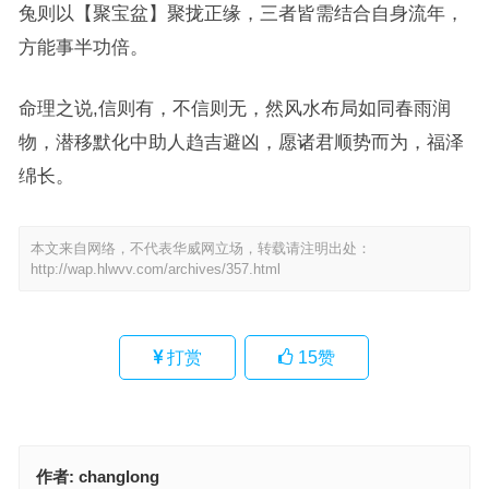
兔则以【聚宝盆】聚拢正缘，三者皆需结合自身流年，
方能事半功倍。
命理之说,信则有，不信则无，然风水布局如同春雨润
物，潜移默化中助人趋吉避凶，愿诸君顺势而为，福泽
绵长。
本文来自网络，不代表华威网立场，转载请注明出处：
http://wap.hlwvv.com/archives/357.html
打赏
15
赞
作者:
changlong