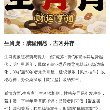
生肖虎：威猛刚烈，吉凶并存
生肖虎象征权势与魄力，然“虎落平阳”亦警示其运势起
伏，明年甲辰年，属虎者事业恐遇领导责骂或职场边缘
化，30岁至50岁者尤为明显，建议佩戴【风水挂件】以
稳心神，办公桌摆放【聚宝盆】吸纳财气。
感情方面,生肖虎与生肖猴相刑，性格差异易引发冲突，
若未婚，下半年需谨慎择偶；已婚者则可借【鸳鸯摆
件】调和关系，晚年福禄双全，但需防“郁郁寡欢”之