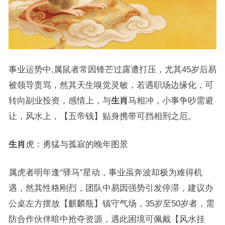
事业运势中,属鼠者常因锋芒过露遭打压，尤其45岁后易
被领导责骂，然其天生嗅觉灵敏，若遇职场边缘化，可
转向副业投资，感情上，与
生肖
马相冲，小事争吵需避
让，风水上，【五帝钱】贴身携带可挡相刑之厄。
生肖
虎：勇猛与孤寂的晚年图景
属虎者明年逢“驿马”星动，事业虽奔波却极为难得机
遇，然其性格刚烈，团队中易因强势引发停滞，建议办
公桌左方摆放【麒麟瓶】镇守气场，35岁至50岁者，需
防合作伙伴暗中抢夺资源，遇此困境可佩戴【风水挂