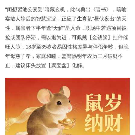
“闲想習池公宴罢”暗藏玄机，此句典出《晋书》，暗喻
宴散人静后的智慧沉淀，正应了
生肖
鼠“昼伏夜出”的天
性，属鼠者下半年逢“天解”星入命，职场中若遇项目被
抢或团队停滞，需以退为进，可佩戴【金钱鼠】挂件催
旺人脉，18岁至35岁者易因性格差异与伴侣争吵，但晚
年母慈子孝，家庭和睦，需警惕明年农历三月破财不
止，建议床头放置【聚宝盆】化解。