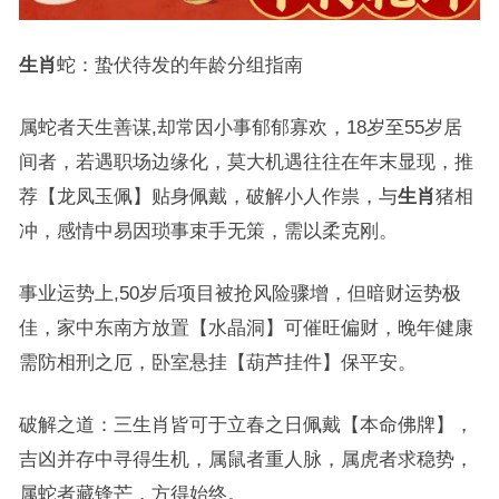
生肖
蛇：蛰伏待发的年龄分组指南
属蛇者天生善谋,却常因小事郁郁寡欢，18岁至55岁居
间者，若遇职场边缘化，莫大机遇往往在年末显现，推
荐【龙凤玉佩】贴身佩戴，破解小人作祟，与
生肖
猪相
冲，感情中易因琐事束手无策，需以柔克刚。
事业运势上,50岁后项目被抢风险骤增，但暗财运势极
佳，家中东南方放置【水晶洞】可催旺偏财，晚年健康
需防相刑之厄，卧室悬挂【葫芦挂件】保平安。
破解之道：三生肖皆可于立春之日佩戴【本命佛牌】，
吉凶并存中寻得生机，属鼠者重人脉，属虎者求稳势，
属蛇者藏锋芒，方得始终。