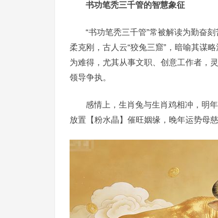
书功笔秃三千管的智慧象征
“书功笔秃三千管”常被解读为勤奋
柔克刚，古人云“狡兔三窟”，暗喻其谋略
为难得，尤其从事文职、创意工作者，灵感
领导争执。
感情上，生肖兔与生肖鸡相冲，明年
放置【粉水晶】催旺姻缘，晚年运势母慈