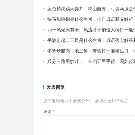
蓝色精灵踢天弄井，梯山航海，弓调马服是
快马加鞭指是什么生肖，推广成语释义解析
四十风光庆有余，风流才子俏佳人猜打一最
平波忽起二三尺是什么生肖，成语落实解答
冬笋炒腊肉，地三鲜，啤酒打一准确生肖，
兵分三路用妙计，二带四五里手得。易如反
发表回复
您的邮箱地址不会被公开。
必填项已用
*
标注
评论
*