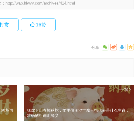
处：
http://wap.hlwvv.com/archives/414.html
打赏
16
赞
下一篇
，阐释词
猛虎下山春蚓秋蛇，忙里偷闲混世魔王指代表是什么生肖，
准确解析词汇释义