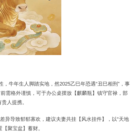
性，牛年生人脚踏实地，然2025乙巳年恐遇“丑巳相刑”，事
岁前需格外谨慎，可于办公桌摆放【麒麟瓶】镇守官禄，部
有贵人提携。
差异导致郁郁寡欢，建议夫妻共挂【风水挂件】，以“天地
置【聚宝盆】蓄财。