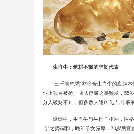
生肖牛：笔耕不辍的坚韧代表
“三千管笔秃”亦暗合生肖牛的勤勉本
业上项目被抢、团队停滞之事频发，55
分人破财不止，但多数人逢凶化吉,年底
婚姻中，生肖牛与生肖羊相冲，性格
合”之势调和，晚年子女缘厚，70岁后宜