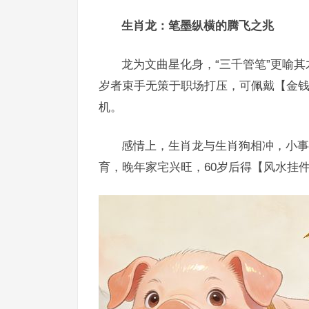
生肖龙：笔墨纵横的腾飞之兆
龙为文曲星化身，“三千管笔”更喻其
岁者束手无策于职场打压，可佩戴【金钱
机。
感情上，生肖龙与生肖狗相冲，小事
育，晚年家宅兴旺，60岁后得【风水挂件