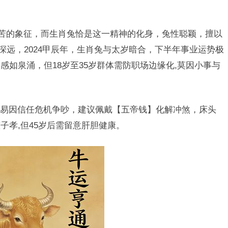
刻苦的象征，而生肖兔恰是这一精神的化身，兔性聪颖，擅以
深远，2024甲辰年，生肖兔与太岁暗合，下半年事业运势极
如泉涌，但18岁至35岁群体需防职场边缘化,莫因小事与
易因信任危机争吵，建议佩戴【五帝钱】化解冲煞，床头
子孝,但45岁后需留意肝胆健康。