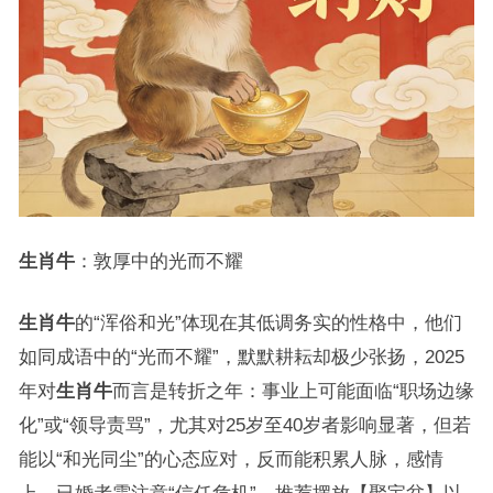
生肖牛
：敦厚中的光而不耀
生肖牛
的“浑俗和光”体现在其低调务实的性格中，他们
如同成语中的“光而不耀”，默默耕耘却极少张扬，2025
年对
生肖牛
而言是转折之年：事业上可能面临“职场边缘
化”或“领导责骂”，尤其对25岁至40岁者影响显著，但若
能以“和光同尘”的心态应对，反而能积累人脉，感情
上，已婚者需注意“信任危机”，推荐摆放【聚宝盆】以