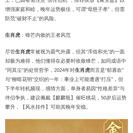
增强家庭和睦，晚年运势极佳，可谓“母慈子孝”，但需
防范“破财不止”的风险。
生肖虎
：锋芒内敛的王者风范
尽管
生肖虎
常被视为霸气外露，但其“浑俗和光”的一面
却极为难得，他们懂得在必要时收敛锋芒，如同成语中
“同其尘”的处世哲学，2024年对
生肖虎
而言是“郁寡欢”
与“柳暗花明”交织的一年：事业上可能遭遇“打压”，但
下半年转机频现，感情方面，单身者易因“性格差异”与
伴侣争执，建议佩戴【麒麟瓶】催旺桃花，50岁后运势
攀升，【风水挂件】可助其晚年安稳。