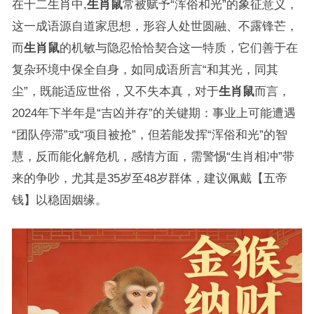
在十二生肖中,
生肖鼠
常被赋予“浑俗和光”的象征意义，
这一成语源自道家思想，形容人处世圆融、不露锋芒，
而
生肖鼠
的机敏与隐忍恰恰契合这一特质，它们善于在
复杂环境中保全自身，如同成语所言“和其光，同其
尘”，既能适应世俗，又不失本真，对于
生肖鼠
而言，
2024年下半年是“吉凶并存”的关键期：事业上可能遭遇
“团队停滞”或“项目被抢”，但若能发挥“浑俗和光”的智
慧，反而能化解危机，感情方面，需警惕“生肖相冲”带
来的争吵，尤其是35岁至48岁群体，建议佩戴【五帝
钱】以稳固姻缘。