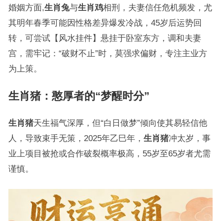
婚姻方面,
生肖兔
与
生肖鸡
相刑，夫妻信任危机频发，尤
其明年春季可能因性格差异爆发冷战，45岁后运势回
转，可尝试【风水挂件】悬挂于卧室东方，调和夫妻
宫，需牢记：“破财不止”时，莫强求偏财，专注主业方
为上策。
生肖猪：憨厚者的“梦醒时分”
生肖猪
天生福气深厚，但“白日做梦”倾向使其易轻信他
人，导致束手无策，2025年乙巳年，
生肖猪
冲太岁，事
业上项目被抢或合作破裂概率极高，55岁至65岁者尤需
谨慎。