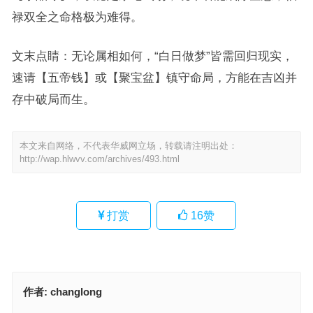
禄双全之命格极为难得。
文末点睛：无论属相如何，“白日做梦”皆需回归现实，
速请【五帝钱】或【聚宝盆】镇守命局，方能在吉凶并
存中破局而生。
本文来自网络，不代表华威网立场，转载请注明出处：
http://wap.hlwvv.com/archives/493.html
打赏
16
赞
作者:
changlong