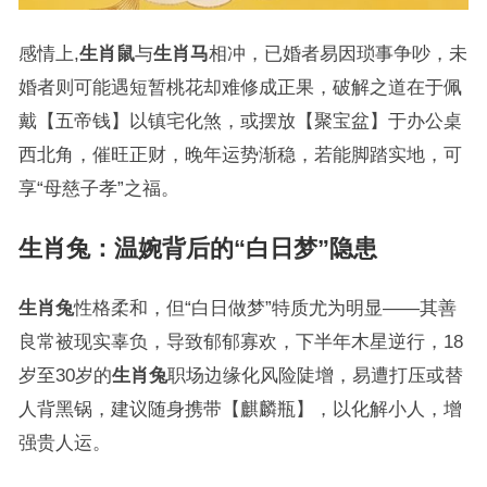
感情上,
生肖鼠
与
生肖马
相冲，已婚者易因琐事争吵，未
婚者则可能遇短暂桃花却难修成正果，破解之道在于佩
戴【五帝钱】以镇宅化煞，或摆放【聚宝盆】于办公桌
西北角，催旺正财，晚年运势渐稳，若能脚踏实地，可
享“母慈子孝”之福。
生肖兔：温婉背后的“白日梦”隐患
生肖兔
性格柔和，但“白日做梦”特质尤为明显——其善
良常被现实辜负，导致郁郁寡欢，下半年木星逆行，18
岁至30岁的
生肖兔
职场边缘化风险陡增，易遭打压或替
人背黑锅，建议随身携带【麒麟瓶】，以化解小人，增
强贵人运。