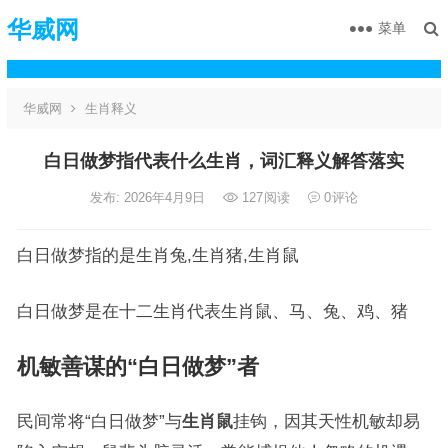
华威网
菜单
华威网
生肖释义
白日做梦指代表什么生肖，词汇释义解答落实
发布: 2026年4月9日
127
阅读
0
评论
白日做梦指的是生肖兔,生肖猪,生肖鼠
白日做梦是在十二生肖代表生肖鼠、马、兔、鸡、猪
机敏善谋的“白日做梦”者
民间常将“白日做梦”与
生肖鼠
挂钩，因其天性机敏却易