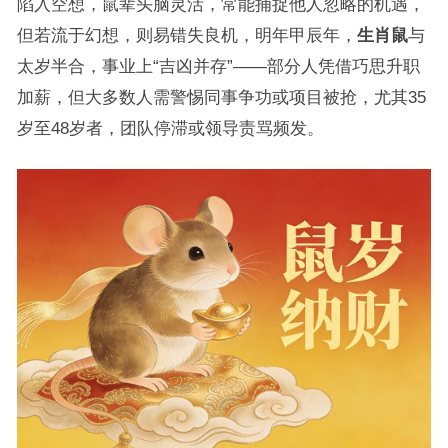
陷入空想，鼠辈头脑灵活，常能捕捉他人忽略的机遇，
但若流于幻想，则易错失良机，明年甲辰年，
生肖鼠
与
太岁半合，事业上“吉凶并存”——部分人凭借巧思升职
加薪，但大多数人需警惕同事争功或项目被抢，尤其35
岁至48岁者，团队停滞或领导责骂频发。