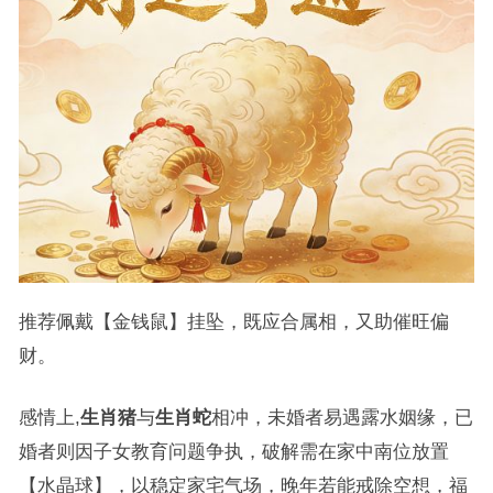
推荐佩戴【金钱鼠】挂坠，既应合属相，又助催旺偏
财。
感情上,
生肖猪
与
生肖蛇
相冲，未婚者易遇露水姻缘，已
婚者则因子女教育问题争执，破解需在家中南位放置
【水晶球】，以稳定家宅气场，晚年若能戒除空想，福