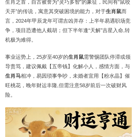
生肖之首，自古被誉为“灵巧多智”的象征，民间有“鼠咬
天开”的传说，寓意其突破困境的能力，对于
生肖鼠
而
言，2024年甲辰龙年可谓吉凶并存：上半年易遇职场竞
争，项目恐遭他人截胡；但下半年逢“天解”吉星入命,转
机极为难得。
事业运势上，25岁至40岁的
生肖鼠
需警惕团队停滞或领
导责骂，建议佩戴【五帝钱】化解小人，感情方面，与
生肖马
相冲，易因琐事争吵，未婚者宜用【粉水晶】催
旺桃花，晚年财运丰隆,但需注意58岁前后一次破财风
险。