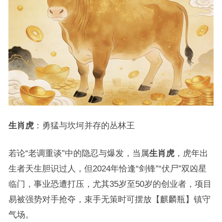
生肖虎
：勇猛与坎坷并存的丛林王
若论“老调重谈”中的隐忍与爆发，当属
生肖虎
，虎年出
生者天生胆识过人，但2024年恰逢“剑锋”“伏尸”双凶星
临门，事业恐遭打压，尤其35岁至50岁的创业者，项目
易被强势对手抢夺，束手无策时可摆放【麒麟瓶】镇守
气场。