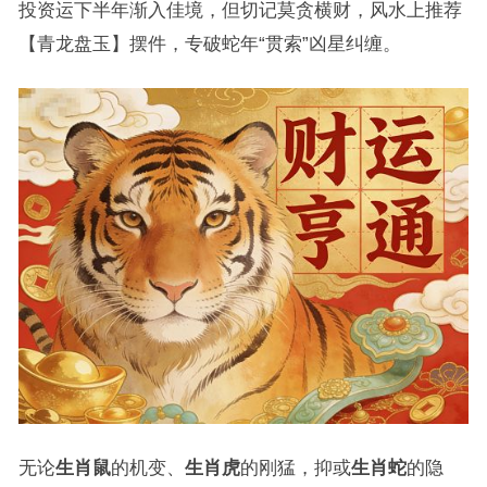
投资运下半年渐入佳境，但切记莫贪横财，风水上推荐
【青龙盘玉】摆件，专破蛇年“贯索”凶星纠缠。
无论
生肖鼠
的机变、
生肖虎
的刚猛，抑或
生肖蛇
的隐