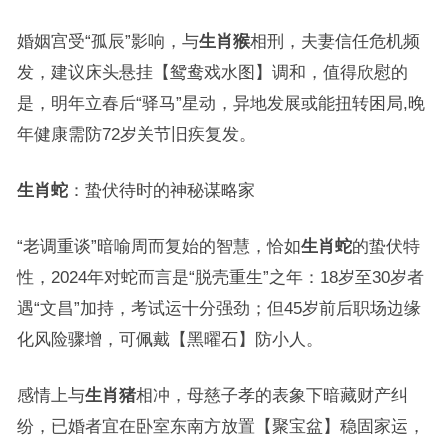
婚姻宫受“孤辰”影响，与
生肖猴
相刑，夫妻信任危机频
发，建议床头悬挂【鸳鸯戏水图】调和，值得欣慰的
是，明年立春后“驿马”星动，异地发展或能扭转困局,晚
年健康需防72岁关节旧疾复发。
生肖蛇
：蛰伏待时的神秘谋略家
“老调重谈”暗喻周而复始的智慧，恰如
生肖蛇
的蛰伏特
性，2024年对蛇而言是“脱壳重生”之年：18岁至30岁者
遇“文昌”加持，考试运十分强劲；但45岁前后职场边缘
化风险骤增，可佩戴【黑曜石】防小人。
感情上与
生肖猪
相冲，母慈子孝的表象下暗藏财产纠
纷，已婚者宜在卧室东南方放置【聚宝盆】稳固家运，