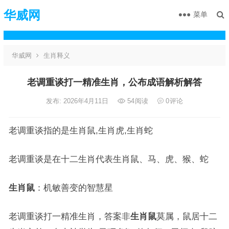
华威网
菜单
华威网
生肖释义
老调重谈打一精准生肖，公布成语解析解答
发布: 2026年4月11日
54
阅读
0
评论
老调重谈指的是生肖鼠,生肖虎,生肖蛇
老调重谈是在十二生肖代表生肖鼠、马、虎、猴、蛇
生肖鼠
：机敏善变的智慧星
老调重谈打一精准生肖，答案非
生肖鼠
莫属，鼠居十二