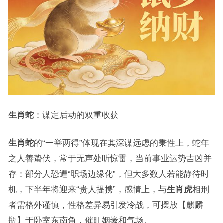
生肖蛇
：谋定后动的双重收获
生肖蛇
的“一举两得”体现在其深谋远虑的秉性上，蛇年
之人善蛰伏，常于无声处听惊雷，当前事业运势吉凶并
存：部分人恐遭“职场边缘化”，但大多数人若能静待时
机，下半年将迎来“贵人提携”，感情上，与
生肖虎
相刑
者需格外谨慎，性格差异易引发冷战，可摆放【麒麟
瓶】于卧室东南角，催旺姻缘和气场。