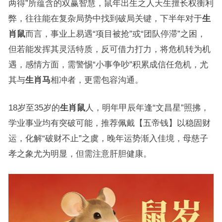
两得”所蕴含的双赢智慧，鼠年出生之人天生擅长权衡利
弊，往往能在复杂局势中找到破局关键，下半年对于
生
肖鼠
而言，事业上易遇“项目被抢”或“团队停滞”之困，
但若能发挥其灵活特质，反可借力打力，将危机转为机
遇，感情方面，需警惕“小事争吵”积累成信任危机，尤
其与
生肖马
相冲者，更需包容沟通。
18岁至35岁的
生肖鼠
人，明年甲辰年逢“文昌星”照拂，
学业事业均有突破可能，推荐佩戴【五帝钱】以稳固财
运，化解“破财不止”之虞，晚年运势渐入佳境，母慈子
孝之象尤为明显，但需注意肝胆健康。