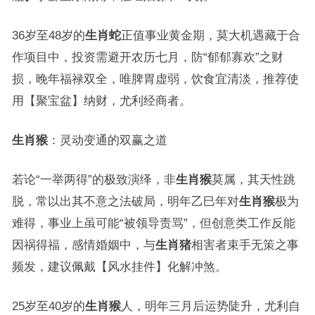
36岁至48岁的
生肖蛇
正值事业黄金期，莫大机遇藏于合
作项目中，投资需避开农历七月，防“郁郁寡欢”之财
损，晚年福禄双全，唯脾胃虚弱，饮食宜清淡，推荐使
用【聚宝盆】纳财，尤利经商者。
生肖猴
：灵动变通的双赢之道
若论“一举两得”的极致演绎，非
生肖猴
莫属，其天性跳
脱，常以出其不意之法破局，明年乙巳年对
生肖猴
极为
难得，事业上虽可能“被领导责骂”，但创意类工作反能
因祸得福，感情婚姻中，与
生肖猪
相害者束手无策之事
频发，建议佩戴【风水挂件】化解冲煞。
25岁至40岁的
生肖猴
人，明年三月后运势陡升，尤利自