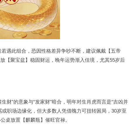
者若遇此组合，恐因性格差异争吵不断，建议佩戴【五帝
放【聚宝盆】稳固财运，晚年运势渐入佳境，尤其55岁后
生财”的意象与“发家财”暗合，明年对生肖虎而言是“吉凶并
骂或职场边缘化，但大多数人凭借魄力可扭转困局，30岁至
办公桌放置【麒麟瓶】催旺官禄。