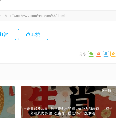
处：
http://wap.hlwvv.com/archives/554.html
打赏
12
赞
下一篇
土膏脉起条风扇，地湿春泥土半翻，天分五溜寒倾北，棋子
十二卵相累代表指什么生肖，重点解析词汇解答