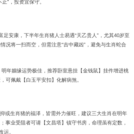
不止”，投资宜保守。
富足安康，下半年生肖猪人士易遇“天乙贵人”，尤其40岁至
的情况将一扫而空，但需注意“吉中藏凶”，避免与生肖蛇合
，明年姻缘运势极佳，推荐卧室悬挂【金钱鼠】挂件增进桃
康，可佩戴【白玉平安扣】化解病煞。
抑或生肖猪的福泽，皆需外力催旺，建议三大生肖在明年
人；事业受阻者可请【文昌塔】镇守书房，命理虽有定数，
改运。