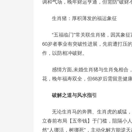
调和气场，晚年财运亨通，但需防“破财
生肖猪：厚积薄发的福运象征
“五福临门”常关联生肖猪，因其象征
60岁者事业有突破性进展，先前遭打压
作，以防相冲破财。
感情方面,未婚生肖猪与生肖兔相合
花，晚年福寿双全，但68岁后需留意健
破解之道与风水指引
无论生肖马的奔腾、生肖虎的威猛，
立春前布局【五帝钱】于门槛，阻隔小
然“人挪活，树挪死”，主动化解方能逆天