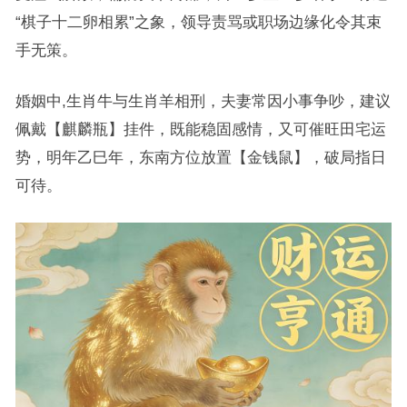
“棋子十二卵相累”之象，领导责骂或职场边缘化令其束
手无策。
婚姻中,生肖牛与生肖羊相刑，夫妻常因小事争吵，建议
佩戴【麒麟瓶】挂件，既能稳固感情，又可催旺田宅运
势，明年乙巳年，东南方位放置【金钱鼠】，破局指日
可待。