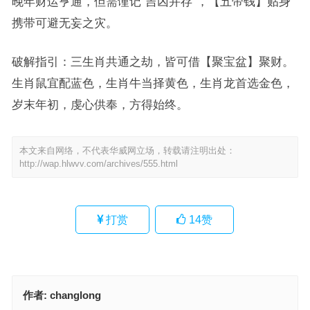
晚年财运亨通，但需谨记“吉凶并存”，【五帝钱】贴身
携带可避无妄之灾。
破解指引：三生肖共通之劫，皆可借【聚宝盆】聚财。
生肖鼠宜配蓝色，生肖牛当择黄色，生肖龙首选金色，
岁末年初，虔心供奉，方得始终。
本文来自网络，不代表华威网立场，转载请注明出处：
http://wap.hlwvv.com/archives/555.html
打赏
14
赞
作者:
changlong