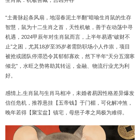
生肖鼠：机敏善藏，吉凶并存
“土膏脉起条风扇，地湿春泥土半翻”暗喻生肖鼠的生存
智慧，鼠为十二生肖之首，天性机敏，善于在动荡中寻
机遇，2024甲辰年对生肖鼠而言，上半年易遇“破财不
止”之困，尤其18岁至35岁者需防职场小人作祟，项目
被抢或团队停滞恐令其郁郁寡欢，然下半年“天分五溜寒
倾北”，水旺之势将助其转运，金融、物流行业尤为利
好。
感情上,生肖鼠与生肖马相冲，未婚者易因性格差异爆发
信任危机，推荐悬挂【五帝钱】于门楣，可化解冲煞，
晚年若得【聚宝盆】镇宅，母慈子孝之局极为难得。