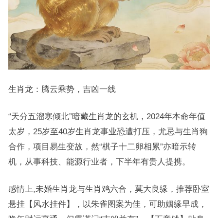
生肖龙：腾云乘势，吉凶一线
“天分五溜寒倾北”暗藏生肖龙的玄机，2024年本命年值
太岁，25岁至40岁生肖龙事业恐遭打压，尤忌与生肖狗
合作，项目易生变故，然“棋子十二卵相累”亦暗示转
机，从事科技、能源行业者，下半年有贵人提携。
感情上,未婚生肖龙与生肖鸡六合，莫大良缘，推荐卧室
悬挂【风水挂件】，以朱雀图案为佳，可助姻缘早成，