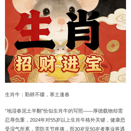
生肖牛：勤耕不辍，寒土逢春
“地湿春泥土半翻”恰似生肖牛的写照——厚德载物却需
忍辱负重，2024年对55岁以上生肖牛格外关键，健康恐
受湿气所累，需防关节疼痛，而30岁至50岁者事业将遇