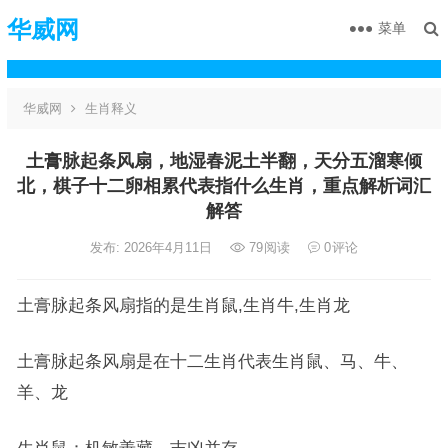
华威网
菜单
华威网
生肖释义
土膏脉起条风扇，地湿春泥土半翻，天分五溜寒倾
北，棋子十二卵相累代表指什么生肖，重点解析词汇
解答
发布: 2026年4月11日
79
阅读
0
评论
土膏脉起条风扇指的是生肖鼠,生肖牛,生肖龙
土膏脉起条风扇是在十二生肖代表生肖鼠、马、牛、
羊、龙