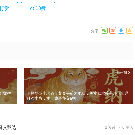
打赏
18
赞
下一篇
成语解析
玉钩斜压小珠帘，黄金买醉未能归，画堂秋水接蓝溪代表是
什么生肖，推广成语释义解析
释义甄选
1
阅读
0
评论