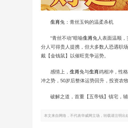
生肖
兔：青丝玉钩的温柔杀机
“青丝不动”暗喻
生肖
兔人表面温顺，
分人可得贵人提携，但大多数人恐遇职场暗
戴【金钱鼠】以催旺竞争运势。
感情上，
生肖
兔与
生肖
鸡相冲，性格
冲之势，50岁后整体运势回升，投资农
破解之道，首重【五帝钱】镇宅，辅
本文来自网络，不代表华威网立场，转载请注明出