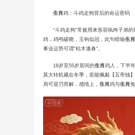
生肖
鸡：斗鸡走狗背后的命运密码
“斗鸡走狗”常被用来形容纨绔子弟的
鸡，鸡鸣破晓，玉钩似冠，此句暗喻
生
事业运势可谓“枯木逢春”。
18岁至55岁居间的
生肖
鸡人，下半
莫大转机藏在冬季，若能佩戴【五帝钱
局可迎刃而解，感情上，
生肖
鸡与
生肖