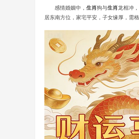
感情婚姻中，
生肖
狗与
生肖
龙相冲，
居东南方位，家宅平安，子女缘厚，需格