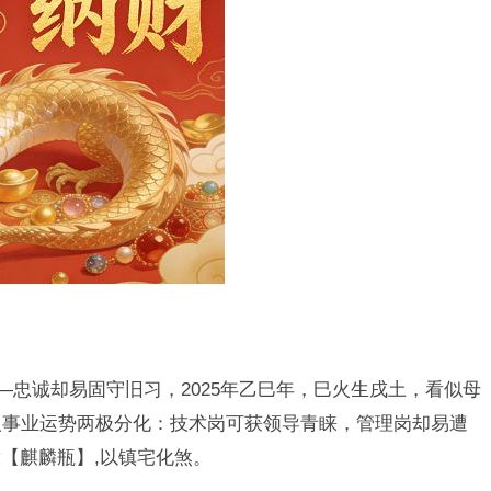
—忠诚却易固守旧习，2025年乙巳年，巳火生戌土，看似母
人事业运势两极分化：技术岗可获领导青睐，管理岗却易遭
【麒麟瓶】,以镇宅化煞。