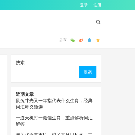
登录
注册
搜索
搜索
近期文章
鼠兔寸光又一年指代表什么生肖，经典
词汇释义甄选
一道天机打一最佳生肖，重点解析词汇
解答
年关将近事更忙，浪子在外思故乡。三