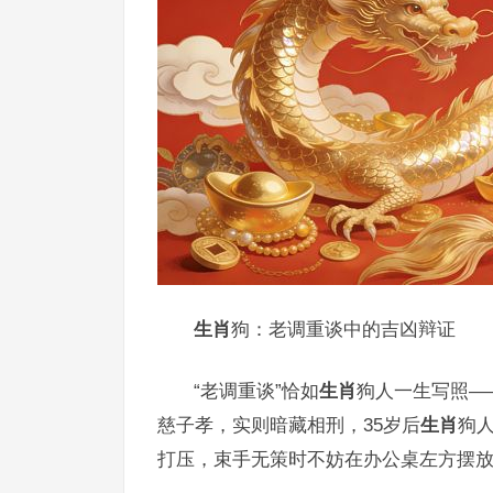
生肖
狗：老调重谈中的吉凶辩证
“老调重谈”恰如
生肖
狗人一生写照—
慈子孝，实则暗藏相刑，35岁后
生肖
狗
打压，束手无策时不妨在办公桌左方摆放