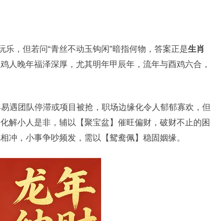
玩乐，但若问“青丝不动玉钩闲”暗指何物，答案正是
生肖
肖
鸡人晚年福泽深厚，尤其明年甲辰年，流年与酉鸡六合，
年易遇团队停滞或项目被抢，职场边缘化令人郁郁寡欢，但
】化解小人是非，辅以【聚宝盆】催旺偏财，破财不止的困
兔相冲，小事争吵频发，需以【鸳鸯佩】稳固姻缘。