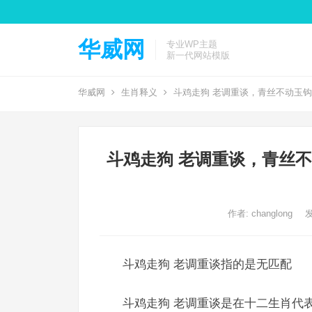
华威网
专业WP主题
新一代网站模版
华威网
生肖释义
斗鸡走狗 老调重谈，青丝不动玉
斗鸡走狗 老调重谈，青丝
作者:
changlong
发
斗鸡走狗 老调重谈指的是无匹配
斗鸡走狗 老调重谈是在十二生肖代