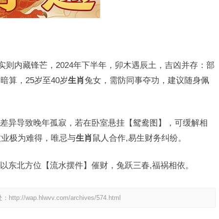
实则内藏锋芒，2024年下半年，卯木遇辰土，吉凶并存：部
算，25岁至40岁
生肖
兔女，需防同事夺功，建议随身佩
差异导致晚年孤寂，若在卧室悬挂【鸳鸯图】，可缓解相
牧业极为难得，唯忌与
生肖
鼠人合作,易生财务纠纷。
以东北方位【流水摆件】催财，兔跃三春,福祸相依。
处：
http://wap.hlwvv.com/archives/574.html