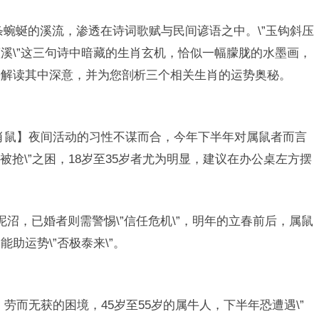
条蜿蜒的溪流，渗透在诗词歌赋与民间谚语之中。\”玉钩斜压
溪\”这三句诗中暗藏的生肖玄机，恰似一幅朦胧的水墨画，
来解读其中深意，并为您剖析三个相关生肖的运势奥秘。
生肖鼠】夜间活动的习性不谋而合，今年下半年对属鼠者而言
项目被抢\”之困，18岁至35岁者尤为明显，建议在办公桌左方摆
。
的泥沼，已婚者则需警惕\”信任危机\”，明年的立春前后，属鼠
助运势\”否极泰来\”。
】劳而无获的困境，45岁至55岁的属牛人，下半年恐遭遇\”