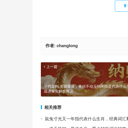
作者:
changlong
上一篇
斗鸡走狗 老调重谈，青丝不动玉钩闲指是代表什么
成语落实解答释义
相关推荐
鼠兔寸光又一年指代表什么生肖，经典词汇