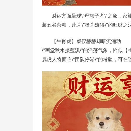
财运方面呈现\”母慈子孝\”之象，
装五谷杂粮，此为\”极为难得\”的旺财之
【生肖虎】威仪赫赫却暗流涌动
\”画堂秋水接蓝溪\”的浩荡气象，恰似
属虎人将面临\”团队停滞\”的考验，可在