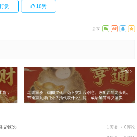
打赏
18
赞
下一篇
生肖，
老调重谈，朝闻夕死。毫不突出没创意。东船西航两头现。
节逢重九海门外？指代表什么生肖，成语解答释义落实
释义甄选
1
阅读
0
评论