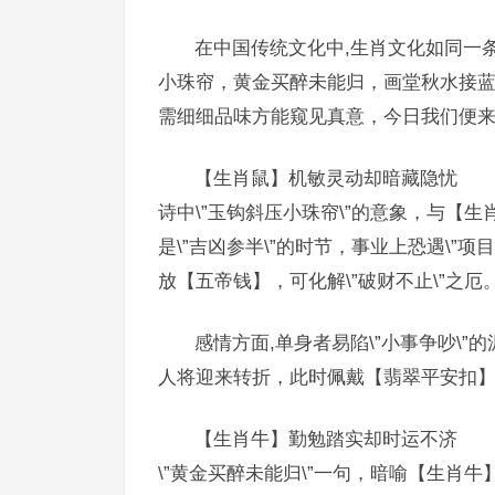
在中国传统文化中,生肖文化如同一
小珠帘，黄金买醉未能归，画堂秋水接蓝
需细细品味方能窥见真意，今日我们便
【生肖鼠】机敏灵动却暗藏隐忧
诗中\”玉钩斜压小珠帘\”的意象，与【
是\”吉凶参半\”的时节，事业上恐遇\”
放【五帝钱】，可化解\”破财不止\”之厄
感情方面,单身者易陷\”小事争吵\”
人将迎来转折，此时佩戴【翡翠平安扣】能
【生肖牛】勤勉踏实却时运不济
\”黄金买醉未能归\”一句，暗喻【生肖牛