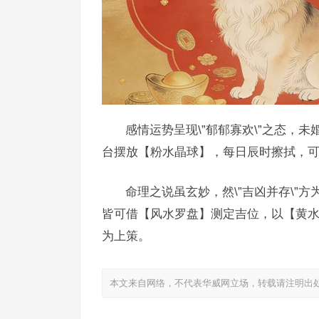
感情运势呈现\”郁郁寡欢\”之态，未
台摆放【粉水晶球】，每日辰时擦拭，可助
命理之说虽玄妙，然\”吉凶并存\”
皆可借【风水罗盘】测定吉位，以【黄
为上策。
本文来自网络，不代表华威网立场，转载请注明出