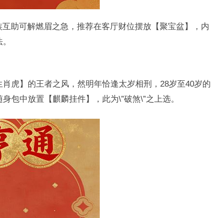
家族互助可解燃眉之急，推荐在客厅财位摆放【聚宝盆】，内
法。
【生肖虎】的王者之风，然明年恰逢太岁相刑，28岁至40岁的
随身包中放置【麒麟挂件】，此为\”破煞\”之上选。