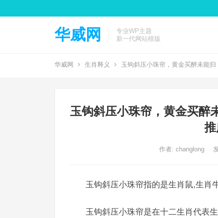
华威网
专业WP主题
新一代网站模版
华威网
生肖释义
玉钩斜压小珠帘，黄金买醉未能归
玉钩斜压小珠帘，黄金买醉
推
作者:
changlong
发
玉钩斜压小珠帘指的是生肖鼠,生肖牛
玉钩斜压小珠帘是在十二生肖代表生