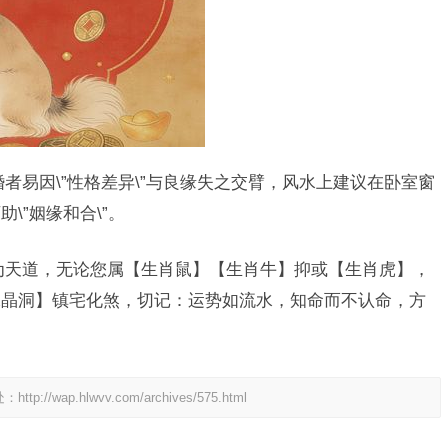
婚者易因\”性格差异\”与良缘失之交臂，风水上建议在卧室窗
\”姻缘和合\”。
方为天道，无论您属【生肖鼠】【生肖牛】抑或【生肖虎】，
水晶洞】镇宅化煞，切记：运势如流水，知命而不认命，方
处：
http://wap.hlwvv.com/archives/575.html