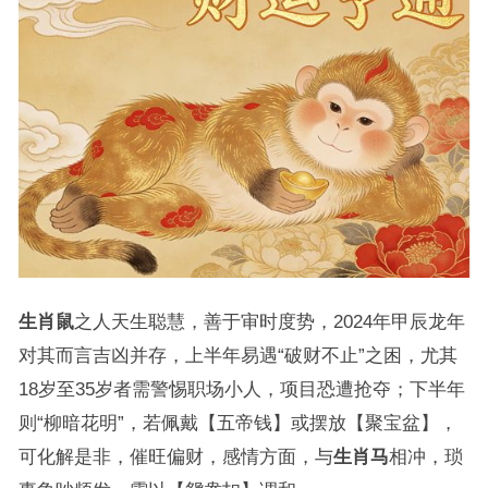
生肖鼠
之人天生聪慧，善于审时度势，2024年甲辰龙年
对其而言吉凶并存，上半年易遇“破财不止”之困，尤其
18岁至35岁者需警惕职场小人，项目恐遭抢夺；下半年
则“柳暗花明”，若佩戴【五帝钱】或摆放【聚宝盆】，
可化解是非，催旺偏财，感情方面，与
生肖马
相冲，琐