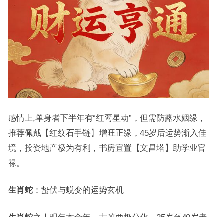
感情上,单身者下半年有“红鸾星动”，但需防露水姻缘，
推荐佩戴【红纹石手链】增旺正缘，45岁后运势渐入佳
境，投资地产极为有利，书房宜置【文昌塔】助学业官
禄。
生肖蛇
：蛰伏与蜕变的运势玄机
生肖蛇
之人明年本命年，吉凶两极分化，25岁至40岁者