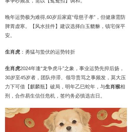
事争吵频发，需以【鸳鸯扣】调和。
晚年运势极为难得,60岁后家庭“母慈子孝”，但健康需防
脾胃虚寒。【风水挂件】建议选择白玉貔貅，镇宅保平
安。
生肖虎
：勇猛与蛰伏的运势转折
生肖虎
2024年逢“龙争虎斗”之象，事业运势先抑后扬，
30岁至45岁者，团队停滞、领导责骂之事频发，莫大压
力下可借【麒麟瓶】破局，明年乙巳蛇年，与
生肖猴
相
刑，合作易生信任危机，签约务必慎选吉日。