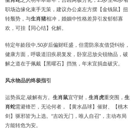
职场边缘化束手无策，建议办公桌左方摆【金钱鼠】扭
转颓势，与
生肖猪
相冲，婚姻中性格差异引发郁郁寡
欢，可挂【同心结】化解。
特定年龄段中,50岁后偏财旺盛，但需防亲友借贷纠纷，
健康方面，呼吸道旧疾易复发，卧室忌放尖锐物品，破
解之道在于佩戴【黑曜石】挡煞，年末宜捐血破灾。
风水物品的终极指引
运势虽定,破解有方。
生肖鼠
宜守财，
生肖虎
重突围，
生
肖蛇
需避锋芒，无论何者，【黄水晶球】催财、【桃木
剑】驱邪皆为上选。“吉凶无门，唯人自召”，主动布局
方能转危为安。