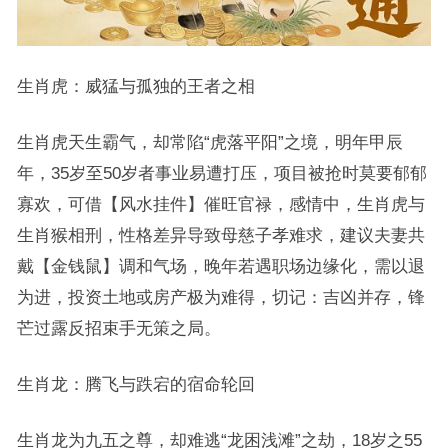
生肖虎：威猛与孤独的王者之相
生肖虎天生霸气，却常陷“虎落平阳”之境，明年甲辰
年，35岁至50岁者事业易遭打压，项目被抢时莫要郁郁
寡欢，可借【风水挂件】催旺官禄，感情中，生肖虎与
生肖猴相刑，性格差异导致母慈子孝难求，建议夫妻共
戴【金钱鼠】调和气场，晚年若遇职场边缘化，需以退
为进，投资土地或房产极为难得，切记：吉凶并存，锋
芒过露反招束手无策之局。
生肖龙：腾飞与跌宕的宿命轮回
生肖龙为九五之尊，却难逃“龙困浅滩”之劫，18岁之55