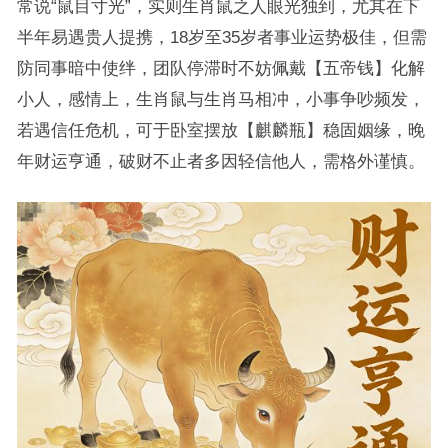
常说“鼠目寸光”，实则生肖鼠之人眼光独到，尤其在下
半年易遇贵人提携，18岁至35岁者事业运势极佳，但需
防同事暗中使绊，团队停滞时不妨佩戴【五帝钱】化解
小人，感情上，生肖鼠与生肖马相冲，小事争吵频发，
若遇信任危机，可于卧室摆放【麒麟瓶】稳固姻缘，晚
年财运亨通，破财不止者多因轻信他人，需格外谨慎。