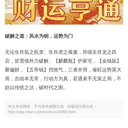
破解之道：风水为钥，运势为门
无论生肖鼠之机变、生肖虎之孤傲，抑或生肖龙之跌
宕，皆需借外力破解。【麒麟瓶】护家宅，【金钱鼠】
聚偏财，【五帝钱】挡煞气，三者并用，催旺运势莫大
焉，吉凶本无常，行动方为真，若遇束手无策之局，不
妨以传统之法，破时代之困。
本文来自网络，不代表华威网立场，转载请注明出处：
http://wap.hlwvv.com/archives/5969.html