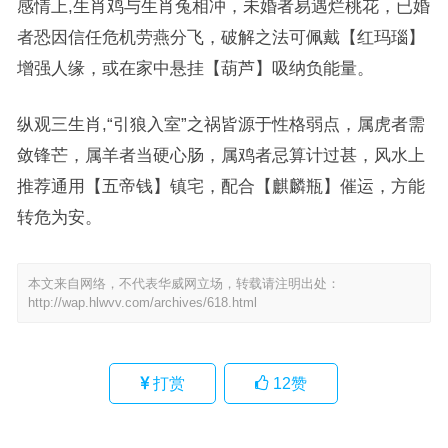
感情上,生肖鸡与生肖兔相冲，未婚者易遇烂桃花，已婚
者恐因信任危机劳燕分飞，破解之法可佩戴【红玛瑙】
增强人缘，或在家中悬挂【葫芦】吸纳负能量。
纵观三生肖,“引狼入室”之祸皆源于性格弱点，属虎者需
敛锋芒，属羊者当硬心肠，属鸡者忌算计过甚，风水上
推荐通用【五帝钱】镇宅，配合【麒麟瓶】催运，方能
转危为安。
本文来自网络，不代表华威网立场，转载请注明出处：
http://wap.hlwvv.com/archives/618.html
打赏
12
赞