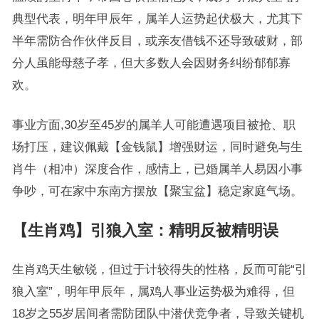
典型代表，明年甲辰年，属羊人运势起伏极大，尤其下
半年需防合作伙伴反目，或亲友借钱不还导致破财，部
分人虽能母慈子孝，但大多数人会因财务纠纷郁郁寡
欢。
事业方面,30岁至45岁的属羊人可能遭遇项目被抢、职
场打压，建议佩戴【金钱鼠】增强财运，同时避免与生
肖牛（相冲）深度合作，感情上，已婚属羊人易因小事
争吵，可在家中东南方摆放【聚宝盆】稳定家庭气场。
【生肖鸡】引狼入室：精明反被精明误
生肖鸡天生敏锐，但过于计较得失的性格，反而可能“引
狼入室”，明年甲辰年，属鸡人事业运势极为难得，但
18岁之55岁居间者需防团队中潜伏竞争者，导致关键机