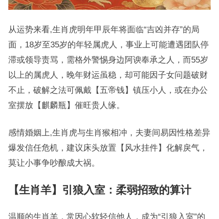
从运势来看,生肖虎明年甲辰年将面临“吉凶并存”的局
面，18岁至35岁的年轻属虎人，事业上可能遭遇团队停
滞或领导责骂，需格外警惕身边阿谀奉承之人，而55岁
以上的属虎人，晚年财运虽稳，却可能因子女问题破财
不止，破解之法可佩戴【五帝钱】镇压小人，或在办公
室摆放【麒麟瓶】催旺贵人缘。
感情婚姻上,生肖虎与生肖猴相冲，夫妻间易因性格差异
爆发信任危机，建议床头放置【风水挂件】化解戾气，
莫让小事争吵酿成大祸。
【生肖羊】引狼入室：柔弱招致的算计
温顺的生肖羊，常因心软轻信他人，成为“引狼入室”的